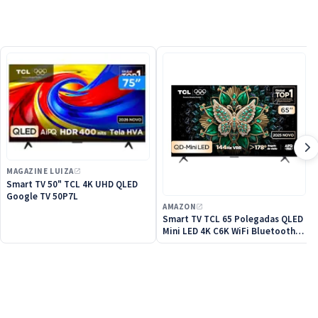
MAGAZINE LUIZA
Smart TV 50" TCL 4K UHD QLED
Google TV 50P7L
AMAZON
Smart TV TCL 65 Polegadas QLED
Mini LED 4K C6K WiFi Bluetooth
Google TV 4 HDMI 144Hz HDR10+
65C6K