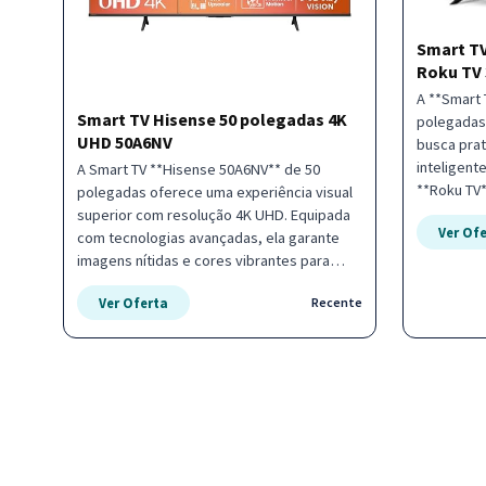
Smart TV
Roku TV 
A **Smart
Smart TV Hisense 50 polegadas 4K
polegadas 
UHD 50A6NV
busca prat
inteligent
A Smart TV **Hisense 50A6NV** de 50
**Roku TV
polegadas oferece uma experiência visual
rápido aos
superior com resolução 4K UHD. Equipada
Ver Of
em uma inte
com tecnologias avançadas, ela garante
Resolução
imagens nítidas e cores vibrantes para
tamanho c
todo o seu conteúdo favorito. - Resolução
Roku TV co
Ver Oferta
Recente
4K UHD para detalhes precisos - Tecnologia
streaming 
Dolby Vision para maior contraste e brilho -
uma experi
Upscaler de IA para otimização de imagem -
Conectivid
Recurso AI Smooth Motion para cenas de
processador
ação fluidas Ideal para quem busca
modelo é p
tecnologia de ponta e qualidade de cinema
ou ambien
em casa. Adquira a sua e transforme a sua
funcional 
sala em um centro de entretenimento
Amazon e t