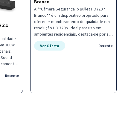
Branco
A **Câmera Segurança Ip Bullet HD720P
Branco** é um dispositivo projetado para
oferecer monitoramento de qualidade em
 2.1
resolução HD 720p. Ideal para uso em
ambientes residenciais, destaca-se por sua
qualidade
simplicidade e eficiência na captação de
com 300W
Ver Oferta
Recente
imagens em tempo real, garantindo
canais.
segurança visual para áreas externas ou
I Sound
internas de sua propriedade.
ticamente
xperiência
Recente
 e claro -
instalação
rsátil com
ica -
imização
aticidade
 e
a.