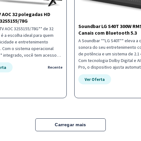
 AOC 32 polegadas HD
32S5155/78G
Soundbar LG S40T 300W RMS
 TV AOC 32S5155/78G** de 32
Canais com Bluetooth 5.3
é a escolha ideal para quem
A Soundbar **LG S40T** eleva a 
icidade e entretenimento
sonora do seu entretenimento 
e. Com o sistema operacional
de potência e um sistema de 2.1 
** integrado, você tem acesso
Com tecnologia Dolby Digital e A
 principais serviços de streaming
Pro, o dispositivo ajusta automa
erta
Recente
rface intuitiva e fluida. -
o áudio para oferecer a melhor e
 HD para imagens nítidas em
Ver Oferta
em diferentes conteúdos. - Potência total
ompacto - Sistema operacional
de 300W RMS para um som potente
m milhares de canais de
Subwoofer sem fio que facilita a 
- Tecnologia Dolby Audio para
e organização - Conectividade ve
ência sonora imersiva -
Bluetooth 5.3, HDMI e entrada ópt
ade Wi-Fi integrada e
Tecnologia AI Sound Pro para ot
 Quad Core rápido Este
inteligente do áudio Ideal para quem busca
erfeito para quartos, cozinhas
Carregar mais
um upgrade no som da TV com pr
tes menores que exigem uma TV
e design moderno. Garanta a sua
e moderna. Garanta a sua na
transforme sua sala em um cinem
ransforme sua forma de assistir