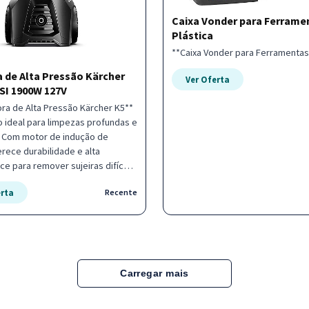
Caixa Vonder para Ferrame
Plástica
**Caixa Vonder para Ferramentas 
 de Alta Pressão Kärcher
Ver Oferta
SI 1900W 127V
ra de Alta Pressão Kärcher K5**
o ideal para limpezas profundas e
. Com motor de indução de
rece durabilidade e alta
e para remover sujeiras difíceis
fícies. - Pressão de 2100
erta
Recente
aior eficiência na limpeza - Vazão
 para otimizar o tempo de
Inclui bico turbo rotativo e bico
lável para versatilidade - Motor
 que garante maior vida útil ao
robusto,
Carregar mais
ara quem busca resultados
ais em casa. Aproveite a