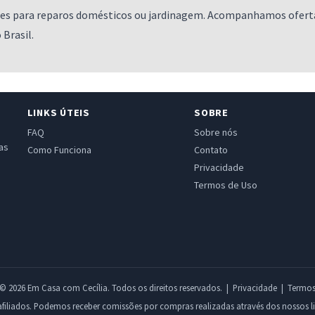
ões para reparos domésticos ou jardinagem. Acompanhamos ofert
 Brasil.
LINKS ÚTEIS
SOBRE
FAQ
Sobre nós
as
Como Funciona
Contato
Privacidade
Termos de Uso
© 2026 Em Casa com Cecília. Todos os direitos reservados. |
Privacidade
|
Termo
 afiliados. Podemos receber comissões por compras realizadas através dos nossos l