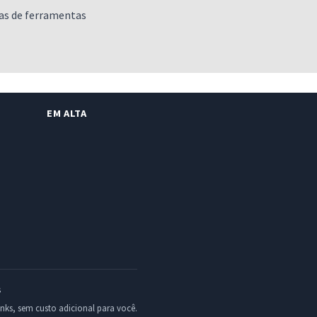
as de ferramentas
EM ALTA
s
inks, sem custo adicional para você.