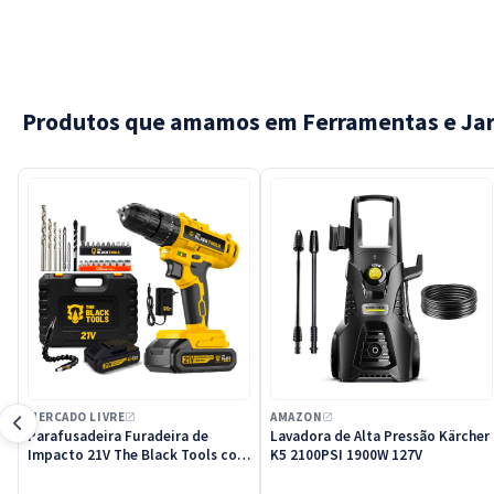
Aproveite a praticidade deste conjunto
eficiência 
completo para otimizar suas tarefas
manutençã
diárias.
Produtos que amamos em Ferramentas e Ja
MERCADO LIVRE
AMAZON
Parafusadeira Furadeira de
Lavadora de Alta Pressão Kärcher
Impacto 21V The Black Tools com
K5 2100PSI 1900W 127V
Maleta