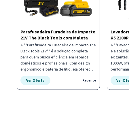
Parafusadeira Furadeira de Impacto
Lavadora
21V The Black Tools com Maleta
K5 2100P
A **Parafusadeira Furadeira de Impacto The
A **Lavado
Black Tools 21V** é a solução completa
é a soluçã
para quem busca eficiência em reparos
exigentes
domésticos e profissionais. Com design
1900W, ofe
ergonômico e bateria de lítio, ela oferece a
performanc
liberdade de movimento necessária para
em diversas super
Ver Oferta
Ver Of
Recente
trabalhar em qualquer lugar. - Mandril de 3/8
PSI para m
polegadas com ajuste preciso - Velocidade
de 380 L/h
de 1400 RPM para perfurações rápidas -
trabalho - 
Acompanha maleta de transporte e kit de
leque regu
acessórios - Sistema bivolt para maior
de indução
compatibilidade Ideal para entusiastas do
equipamento Equipamento 
faça-você-mesmo e profissionais que
perfeito p
precisam de uma ferramenta versátil.
profission