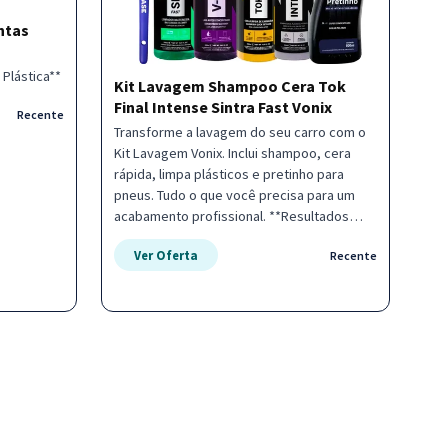
ntas
Plástica**
Kit Lavagem Shampoo Cera Tok
Final Intense Sintra Fast Vonix
Recente
Transforme a lavagem do seu carro com o
Kit Lavagem Vonix. Inclui shampoo, cera
rápida, limpa plásticos e pretinho para
pneus. Tudo o que você precisa para um
acabamento profissional. **Resultados
incríveis e proteção duradoura** para o seu
Ver Oferta
Recente
veículo. Adquira já e deixe seu carro
brilhando!