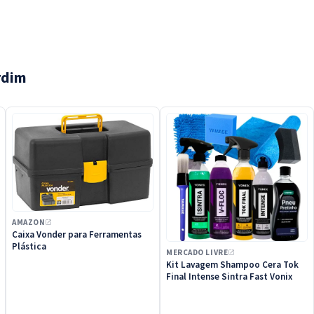
da Kärcher e facilite a
o do seu espaço.
rdim
AMAZON
Caixa Vonder para Ferramentas
Plástica
MERCADO LIVRE
Kit Lavagem Shampoo Cera Tok
Final Intense Sintra Fast Vonix