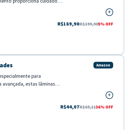
mento proporciona cuidado
R$189,90
R$199,90
5% OFF
dades
Amazon
 especialmente para
a avançada, estas lâminas
R$44,07
R$69,11
36% OFF