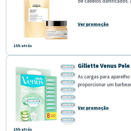
de cabelos danificados
intensivo e restauração da
Ver promoção
15h atrás
Gillette Venus Pele
As cargas para aparelho 
proporcionar um barbear
deslizam suavemente sobr
Ver promoção
15h atrás