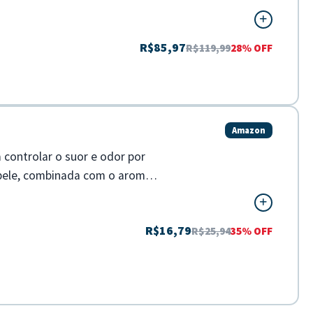
R$85,97
R$119,99
28% OFF
Amazon
 controlar o suor e odor por
 pele, combinada com o aroma
R$16,79
R$25,94
35% OFF