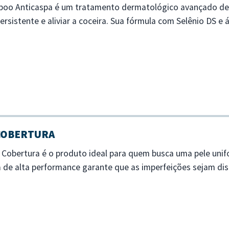
poo Anticaspa é um tratamento dermatológico avançado de
rsistente e aliviar a coceira. Sua fórmula com Selênio DS e á
to hidrata os cabelo...
 COBERTURA
a Cobertura é o produto ideal para quem busca uma pele un
la de alta performance garante que as imperfeições sejam d
 longo do dia. - Alta cobertur...