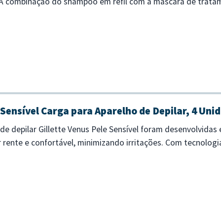
. A combinação do shampoo em refil com a máscara de trata
 fibra capilar. -...
 Sensível Carga para Aparelho de Depilar, 4 Uni
de depilar Gillette Venus Pele Sensível foram desenvolvidas
 rente e confortável, minimizando irritações. Com tecnologi
e a pele, sendo ideais pa...