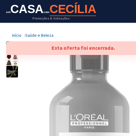
CASA
CECÍLIA
em
com
Promoções & Indicações
Início
Saúde e Beleza
Esta oferta foi encerrada.