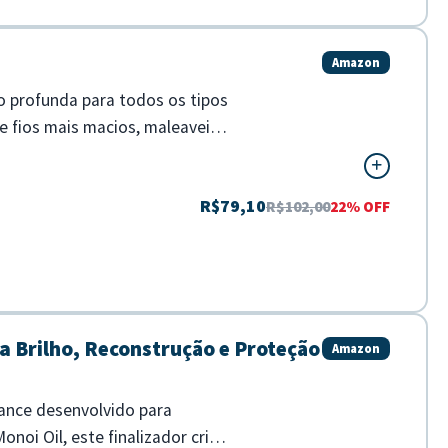
Amazon
ao profunda para todos os tipos
 fios mais macios, maleaveis
R$79,10
R$102,00
22% OFF
a Brilho, Reconstrução e Proteção
Amazon
mance desenvolvido para
noi Oil, este finalizador cria