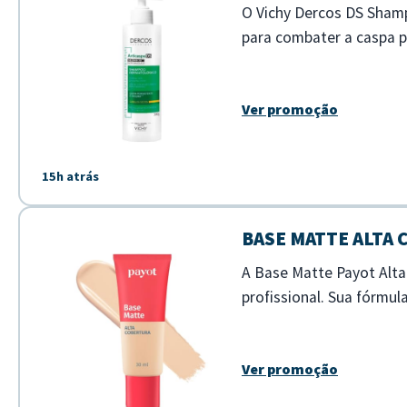
O Vichy Dercos DS Sham
para combater a caspa pe
limpeza profunda enquan
Ver promoção
15h atrás
BASE MATTE ALTA
A Base Matte Payot Alt
profissional. Sua fórmu
aspecto matte natural ao
Ver promoção