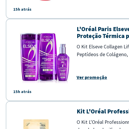
15h atrás
L'Oréal Paris Else
Proteção Térmica p
O Kit Elseve Collagen Li
Peptídeos de Colágeno, e
uso. - Limpa sem pesar e 
Ver promoção
15h atrás
Kit L'Oréal Profes
O Kit L'Oréal Professio