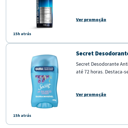
um filme protetor que co
Ver promoção
15h atrás
Secret Desodorante
Secret Desodorante Anti
até 72 horas. Destaca-s
agradável de lavanda, id
Ver promoção
15h atrás