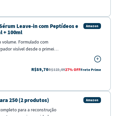
e Sérum Leave-in com Peptídeos e
Amazon
l + 100ml
 sem volume. Formulado com
pador visível desde o primeiro
R$89,70
R$123,09
27% OFF
Frete Prime
ara 250 (2 produtos)
Amazon
 completo para a reconstrução