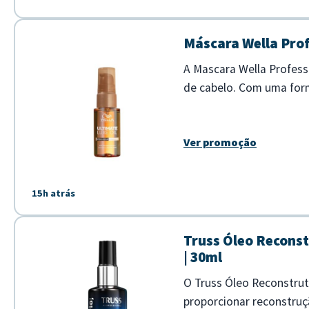
Máscara Wella Prof
A Mascara Wella Profess
de cabelo. Com uma form
e com brilho intenso em
Ver promoção
15h atrás
Truss Óleo Reconst
| 30ml
O Truss Óleo Reconstrut
proporcionar reconstruçã