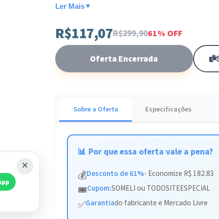
Ler Mais
▼
Ideal para quem busca recuperar a saúde dos fios
R$117,07
tratamento profissional e devolva a vitalidade ao
R$299,90
61% OFF
Oferta Encerrada
Sobre a Oferta
Especificações
📊 Por que essa oferta vale a pena?
Desconto de 61%
- Economize R$ 182.83
💰
App
Cupom:
SOMELI ou TODOSITEESPECIAL
🎟️
Garantia
do fabricante e Mercado Livre
✅