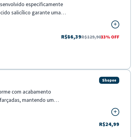
senvolvido especificamente
cido salicílico garante uma
R$86,39
R$129,90
33% OFF
Shopee
iforme com acabamento
isfarçadas, mantendo um
R$24,99