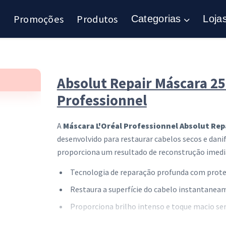
Promoções
Produtos
Categorias
Loja
Absolut Repair Máscara 250
Professionnel
A
Máscara L'Oréal Professionnel Absolut Rep
desenvolvido para restaurar cabelos secos e dani
proporciona um resultado de reconstrução imediat
Tecnologia de reparação profunda com prote
Restaura a superfície do cabelo instantanea
Proporciona brilho intenso e toque macio se
Indicada para uso profissional ou rotina de c