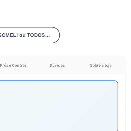
 após processos químicos ou danos diários. Garanta agora o seu
 seu cabelo.
SOMELI ou TODOSITEESPECIAL
Prós e Contras
Dúvidas
Sobre a loja