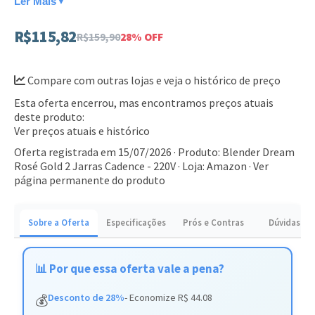
Ler Mais
▼
suplementos.
R$115,82
R$159,90
28% OFF
Design compacto que otimiza o espaço na bancada da
cozinha.
Compare com outras lojas e veja o histórico de preço
Fácil de limpar e montar, ideal para o dia a dia corrido.
Esta oferta encerrou, mas encontramos preços atuais
Este blender é ideal para quem não abre mão de shakes
deste produto:
frescos e práticos a qualquer hora. Adquira o seu e
Ver preços atuais e histórico
transforme sua alimentação com facilidade.
Oferta registrada em 15/07/2026 · Produto: Blender Dream
Rosé Gold 2 Jarras Cadence - 220V · Loja: Amazon ·
Ver
página permanente do produto
Sobre a Oferta
Especificações
Prós e Contras
Dúvidas
📊 Por que essa oferta vale a pena?
Desconto de 28%
- Economize R$ 44.08
💰