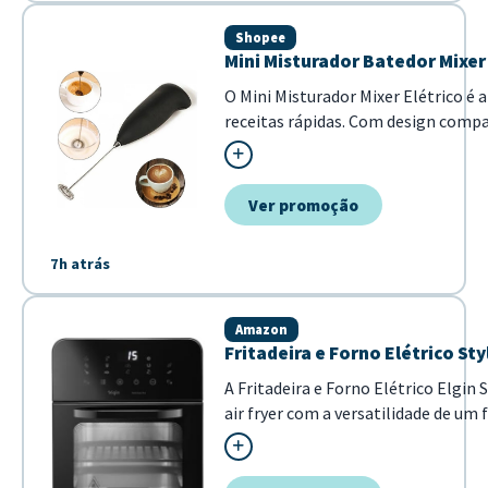
Shopee
Mini Misturador Batedor Mixer 
O Mini Misturador Mixer Elétrico é 
receitas rápidas. Com design compac
mistura homogênea de ovos. - Funci
Ver promoção
7h atrás
Amazon
Fritadeira e Forno Elétrico Styl
A Fritadeira e Forno Elétrico Elgin
air fryer com a versatilidade de u
moderno, este modelo 3 em 1 é a so
completas com mais saúde e agilida.