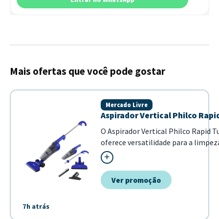
Mais ofertas que você pode gostar
Mercado Livre
Aspirador Vertical Philco Rap
O Aspirador Vertical Philco Rapid 
oferece versatilidade para a limpez
ele pode ser utilizado como aspirad
facilitando o alcance em diferentes
reservatório de 1...
Ver promoção
7h atrás