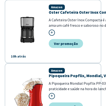
Amazon
Oster Cafeteira Oster Inox Co
A Cafeteira Oster Inox Compacta é 
ama um café fresco e saboroso no d
0,75L, ela é ideal para preparar a b
ou para pequenas reuniões. Seu de
com q...
Ver promoção
10h atrás
Amazon
Pipoqueira Popflix, Mondial, 
A Pipoqueira Mondial Popflix PP-03
praticidade e saúde na hora do lan
vermelha, este eletroportátil utili
milho, dispensando o uso de óleo ou 