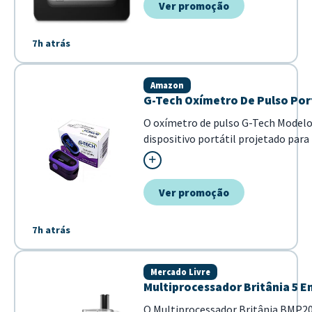
Ver promoção
7h atrás
Amazon
G-Tech Oxímetro De Pulso Por
O oxímetro de pulso G-Tech Model
dispositivo portátil projetado para
no sangue (SpO2) e frequência card
precisa. Destaca-se por sua tela OLE
visualização dos dados em tempo rea
Ver promoção
7h atrás
Mercado Livre
Multiprocessador Britânia 5 
O Multiprocessador Britânia BMP