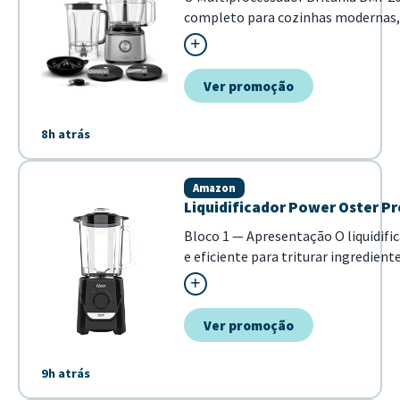
completo para cozinhas modernas
liquidificador, batedeira, mixer e 
dispositivo. Ideal para quem busca pr
Ver promoção
8h atrás
Amazon
Liquidificador Power Oster Pr
Bloco 1 — Apresentação O liquidif
e eficiente para triturar ingredie
pela capacidade de 2,2 litros e pot
como sucos, cremes e batidas. Ide...
Ver promoção
9h atrás