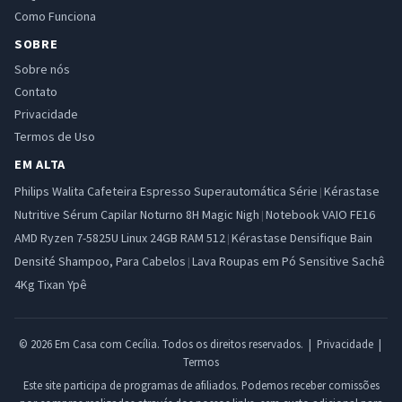
Como Funciona
SOBRE
Sobre nós
Contato
Privacidade
Termos de Uso
EM ALTA
Philips Walita Cafeteira Espresso Superautomática Série
Kérastase
|
Nutritive Sérum Capilar Noturno 8H Magic Nigh
Notebook VAIO FE16
|
AMD Ryzen 7-5825U Linux 24GB RAM 512
Kérastase Densifique Bain
|
Densité Shampoo, Para Cabelos
Lava Roupas em Pó Sensitive Sachê
|
4Kg Tixan Ypê
© 2026 Em Casa com Cecília. Todos os direitos reservados. |
Privacidade
|
Termos
Este site participa de programas de afiliados. Podemos receber comissões