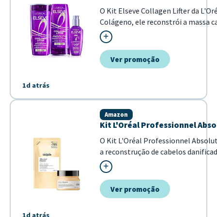
O Kit Elseve Collagen Lifter da L'O
Colágeno, ele reconstrói a massa ca
elimina a...
Ver promoção
1d atrás
Amazon
Kit L'Oréal Professionnel Abs
O Kit L'Oréal Professionnel Absol
a reconstrução de cabelos danific
tratamento proporciona cuidado inten
Ver promoção
1d atrás