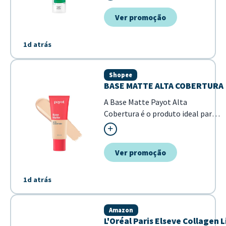
os cabelo...
Ver promoção
1d atrás
Shopee
BASE MATTE ALTA COBERTURA
A Base Matte Payot Alta
Cobertura é o produto ideal para
quem busca uma pele uniforme
com acabamento profissional. Sua
fórmula de alta performance
Ver promoção
garante que as imperfeições
sejam disfarçadas, mantendo um
1d atrás
aspecto matte natural ao longo
do dia. - Alta cobertur...
Amazon
L'Oréal Paris Elseve Collagen