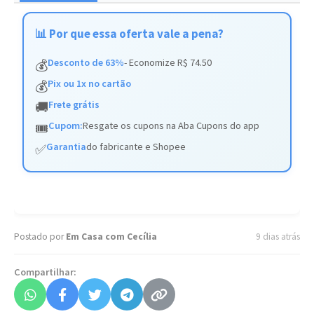
📊 Por que essa oferta vale a pena?
Desconto de 63%
- Economize R$ 74.50
💰
Pix ou 1x no cartão
💰
Frete grátis
🚚
Cupom:
Resgate os cupons na Aba Cupons do app
🎟️
Garantia
do fabricante e Shopee
✅
Postado por
Em Casa com Cecília
9 dias atrás
Compartilhar: