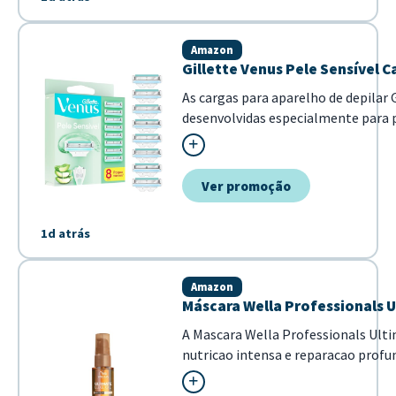
Amazon
Gillette Venus Pele Sensível C
As cargas para aparelho de depilar 
desenvolvidas especialmente para 
minimizando irritações. Com tecno
suavemente sobre a pele, sendo idea
Ver promoção
1d atrás
Amazon
Máscara Wella Professionals U
A Mascara Wella Professionals Ulti
nutricao intensa e reparacao profu
cabelo. Com uma formula poderosa 
Omega-9, ela garante fios mais ma