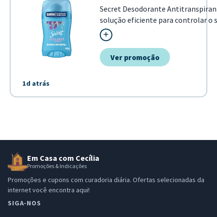
Secret Desodorante Antitranspira
solução eficiente para controlar o s
Destaca-se por sua formulação pH-b
pele, combinada com o aroma agrad
pre...
Ver promoção
1d atrás
Em Casa com Cecília
Promoções & Indicações
Promoções e cupons com curadoria diária. Ofertas selecionadas da
internet você encontra aqui!
SIGA-NOS