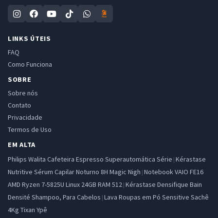
LINKS ÚTEIS
FAQ
Como Funciona
SOBRE
Sobre nós
Contato
Privacidade
Termos de Uso
EM ALTA
Philips Walita Cafeteira Espresso Superautomática Série
Kérastase
|
Nutritive Sérum Capilar Noturno 8H Magic Nigh
Notebook VAIO FE16
|
AMD Ryzen 7-5825U Linux 24GB RAM 512
Kérastase Densifique Bain
|
Densité Shampoo, Para Cabelos
Lava Roupas em Pó Sensitive Sachê
|
4Kg Tixan Ypê