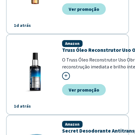
brilho intenso em poucos minuto...
Ver promoção
1d atrás
Amazon
Truss Óleo Reconstrutor Uso O
O Truss Óleo Reconstrutor Uso Obr
reconstrução imediata e brilho int
combate o frizz e ma...
Ver promoção
1d atrás
Amazon
Secret Desodorante Antitrans