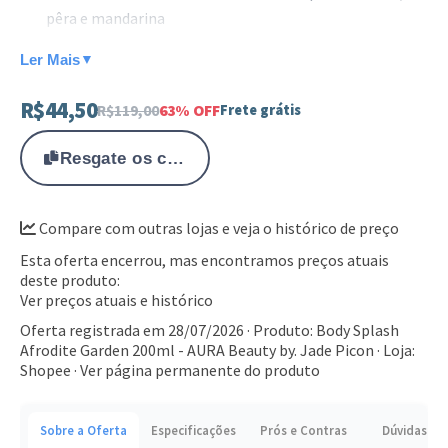
pêra e mandarina
Coração composto por neroli, jasmim, heliotropina e
Ler Mais
▼
rosa
R$44,50
R$119,00
63% OFF
Frete grátis
Notas de fundo que trazem musgo, baunilha e fava
tonka
Resgate os cupons na Aba Cupons do app
Embalagem elegante em tom turquesa com detalhes
dourados
Compare com outras lojas e veja o histórico de preço
Este body splash é perfeito para o uso diário,
Esta oferta encerrou, mas encontramos preços atuais
proporcionando uma perfumação leve e duradoura. Adquira
deste produto:
o seu e sinta a energia da linha Afrodite Garden.
Ver preços atuais e histórico
Oferta registrada em 28/07/2026 · Produto: Body Splash
Afrodite Garden 200ml - AURA Beauty by. Jade Picon · Loja:
Shopee ·
Ver página permanente do produto
Sobre a Oferta
Especificações
Prós e Contras
Dúvidas