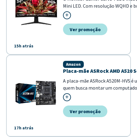
Mini LED. Com resolução WQHD e bri
conteúdos multimídia. - Taxa d...
Ver promoção
15h atrás
Amazon
Placa-mãe ASRock AMD A520 S
A placa-mãe ASRock A520M-HVS é u
quem busca montar um computado
formato Micro ATX, ela oferece o eq
economia de espaço. - Socket AM4 p
Ver promoção
17h atrás