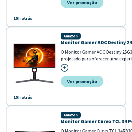
Ver promoção
15h atrás
Amazon
Monitor Gamer AOC Destiny 2
O Monitor Gamer AOC Destiny 25G3
projetado para oferecer uma experiê
Com um design focado em performa
imagens nítidas e uma resposta ráp
mais exigentes. - Tela de 24,5 polega
Ver promoção
15h atrás
Amazon
Monitor Gamer Curvo TCL 34 P
O Monitor Gamer Curvo TCL 34R83Q 