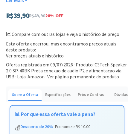
Ler Mais
▼
dispositivos
R$39,90
R$49,90
20% OFF
Alimentação via porta USB, dispensando o uso de
tomadas extras
Compare com outras lojas e veja o histórico de preço
Design minimalista na cor preta que combina com
qualquer ambiente
Esta oferta encerrou, mas encontramos preços atuais
deste produto:
Perfeito para usuários que precisam de um sistema de som
Ver preços atuais e histórico
simples e funcional para o escritório ou estudos. Adquira o
Oferta registrada em 09/07/2026 · Produto: C3Tech Speaker
seu par e otimize seu espaço de trabalho agora mesmo.
2.0 SP-40BK Preta conexao de audio P2 e alimentacao via
USB · Loja: Amazon ·
Ver página permanente do produto
Sobre a Oferta
Especificações
Prós e Contras
Dúvidas
📊 Por que essa oferta vale a pena?
Desconto de 20%
- Economize R$ 10.00
💰