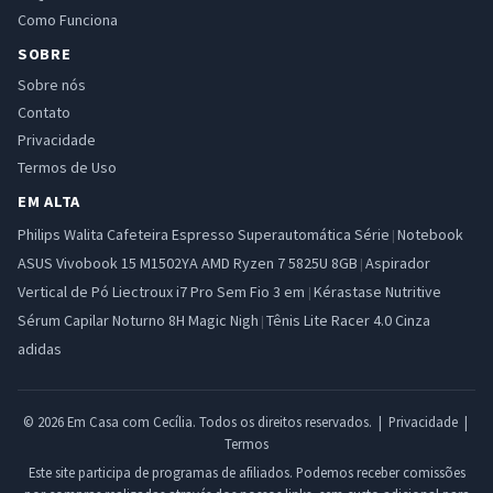
Como Funciona
SOBRE
Sobre nós
Contato
Privacidade
Termos de Uso
EM ALTA
Philips Walita Cafeteira Espresso Superautomática Série
Notebook
|
ASUS Vivobook 15 M1502YA AMD Ryzen 7 5825U 8GB
Aspirador
|
Vertical de Pó Liectroux i7 Pro Sem Fio 3 em
Kérastase Nutritive
|
Sérum Capilar Noturno 8H Magic Nigh
Tênis Lite Racer 4.0 Cinza
|
adidas
© 2026 Em Casa com Cecília. Todos os direitos reservados. |
Privacidade
|
Termos
Este site participa de programas de afiliados. Podemos receber comissões