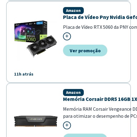
Amazon
Placa de Vídeo Pny Nvidia Gefo
Placa de Vídeo RTX 5060 da PNY co
Ver promoção
11h atrás
Amazon
Memória Corsair DDR5 16GB 
Memória RAM Corsair Vengeance DD
para otimizar o desempenho de PCs
tecnologia DDR5, garante fluidez e
performanc...