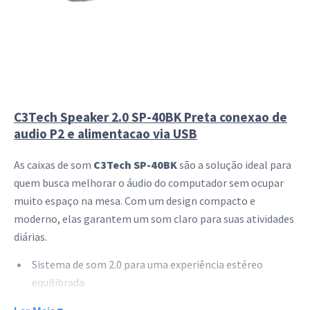
C3Tech Speaker 2.0 SP-40BK Preta conexao de
audio P2 e alimentacao via USB
As caixas de som
C3Tech SP-40BK
são a solução ideal para
quem busca melhorar o áudio do computador sem ocupar
muito espaço na mesa. Com um design compacto e
moderno, elas garantem um som claro para suas atividades
diárias.
Sistema de som 2.0 para uma experiência estéreo
equilibrada
Conexão de áudio P2 de 3,5mm compatível com diversos