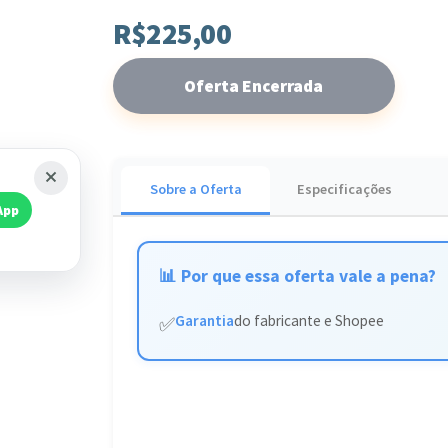
Ideal para quem busca um café fresco e quente a 
R$225,00
com mais sabor!
Oferta Encerrada
Sobre a Oferta
Especificações
App
📊 Por que essa oferta vale a pena?
Garantia
do fabricante e Shopee
✅