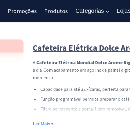
Promoções
Produtos
Categorias
Loja
Cafeteira Elétrica Dolce A
A
Cafeteira Elétrica Mondial Dolce Arome Dig
a dia. Com acabamento em aço inox e painel digita
momento.
Capacidade para até 32 xícaras, perfeita para 
Função programável permite preparar o café 
Filtro permanente e porta-filtro removível, d
Painel digital com relógio e timer para contro
Ler Mais
▼