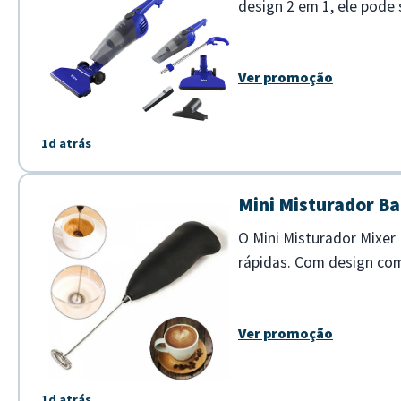
design 2 em 1, ele pode 
- Capacidade do reservat
Ver promoção
1d atrás
Mini Misturador Bat
O Mini Misturador Mixer 
rápidas. Com design comp
homogênea de ovos. - Fu
Ver promoção
1d atrás