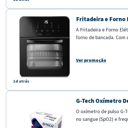
Fritadeira e Forno E
A Fritadeira e Forno Elé
forno de bancada. Com d
completas com mais saúd
Ver promoção
1d atrás
G-Tech Oxímetro De
O oxímetro de pulso G-T
no sangue (SpO2) e frequ
visualização dos dados e