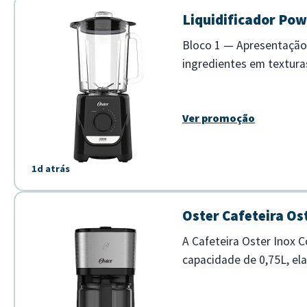
Liquidificador Pow
Bloco 1 — Apresentação O
ingredientes em textura
preparações variadas, co
Ver promoção
1d atrás
Oster Cafeteira Os
A Cafeteira Oster Inox 
capacidade de 0,75L, ela
design moderno em inox