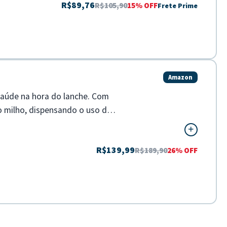
R$89,76
R$105,90
15% OFF
Frete Prime
Amazon
 saúde na hora do lanche. Com
 o milho, dispensando o uso de
R$139,99
R$189,90
26% OFF