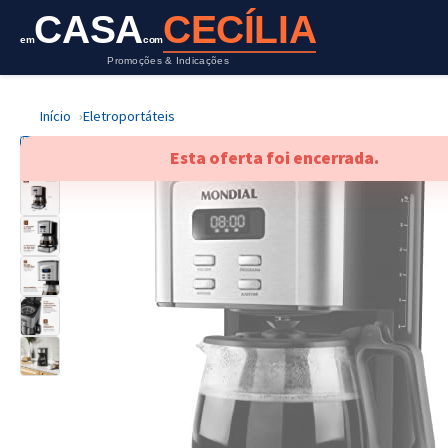
CASA
CECÍLIA
em
com
Promoções & Indicações
Início
Eletroportáteis
Esta oferta foi encerrada.