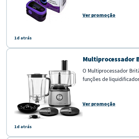
Ver promoção
1d atrás
Multiprocessador 
O Multiprocessador Bri
funções de liquidificado
busca praticidade e efici
Ver promoção
1d atrás