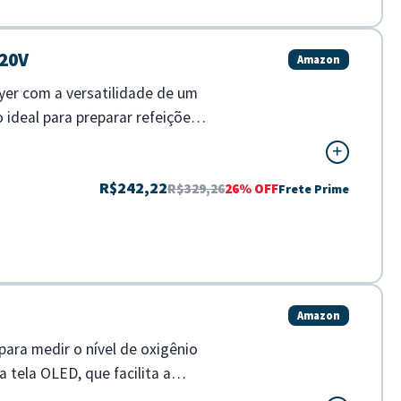
220V
Amazon
ryer com a versatilidade de um
ideal para preparar refeições
R$242,22
R$329,26
26% OFF
Frete Prime
Amazon
ara medir o nível de oxigênio
 tela OLED, que facilita a