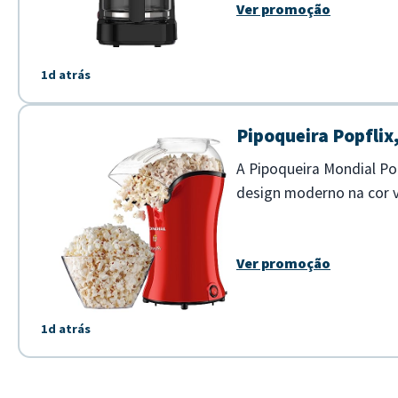
Ver promoção
1d atrás
Pipoqueira Popflix
A Pipoqueira Mondial Po
design moderno na cor ve
óleo ou gordura. - Potên
Ver promoção
1d atrás