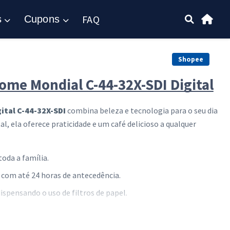
FAQ
s
Cupons
Shopee
rome Mondial C-44-32X-SDI Digital
ital C-44-32X-SDI
combina beleza e tecnologia para o seu dia
l, ela oferece praticidade e um café delicioso a qualquer
toda a família.
com até 24 horas de antecedência.
ispensando o uso de filtros de papel.
le total da sua bebida.