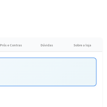
qualquer hora, sem complicações. Garanta a sua e comece o dia
Prós e Contras
Dúvidas
Sobre a loja