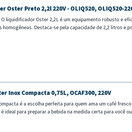
er Oster Preto 2,2l 220V - OLIQ520, OLIQ520-22
 liquidificador Oster 2,2L é um equipamento robusto e efici
s homogêneas. Destaca-se pela capacidade de 2,2 litros e 
mo sucos, cremes e batidas. Ide...
ter Inox Compacta 0,75L, OCAF300, 220V
Compacta é a escolha perfeita para quem ama um café fresco
 é ideal para preparar a bebida na medida certa para você o
 combina com q...