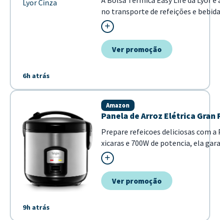
A Bolsa Térmica Easy Life da Lyor é
no transporte de refeições e bebid
combina funcionalidade com um estil
Revestimento térmico interno para 
Ver promoção
6h atrás
Amazon
Panela de Arroz Elétrica Gran
Prepare refeicoes deliciosas com a 
xicaras e 700W de potencia, ela ga
em inox oferece maior durabilidade
Ver promoção
9h atrás