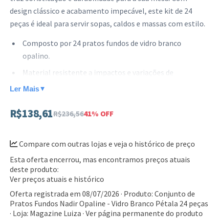
design clássico e acabamento impecável, este kit de 24
peças é ideal para servir sopas, caldos e massas com estilo.
Composto por 24 pratos fundos de vidro branco
opalino.
Material resistente a impactos e variações de
temperatura.
Ler Mais
▼
Design com bordas trabalhadas em formato de pétala.
R$138,61
R$236,56
41% OFF
Pode ser utilizado em lava-louças e micro-ondas.
Este conjunto é a escolha perfeita para quem busca
Compare com outras lojas e veja o histórico de preço
qualidade e beleza em todas as refeições. Garanta o seu kit
Esta oferta encerrou, mas encontramos preços atuais
completo de pratos Nadir para receber bem seus
deste produto:
convidados.
Ver preços atuais e histórico
Oferta registrada em 08/07/2026 · Produto: Conjunto de
Pratos Fundos Nadir Opaline - Vidro Branco Pétala 24 peças
· Loja: Magazine Luiza ·
Ver página permanente do produto