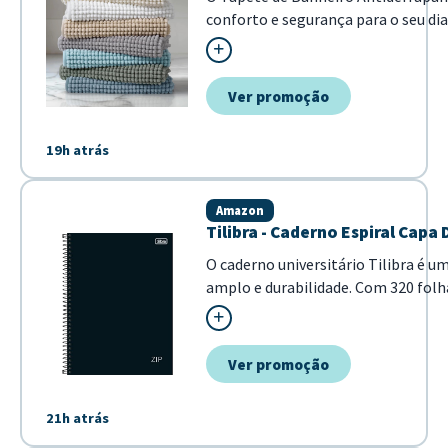
conforto e segurança para o seu dia
proporciona uma sensação agradável
Dimensões de 40x60cm ideais para sa
Confeccionad...
Ver promoção
19h atrás
Amazon
Tilibra - Caderno Espiral Capa
O caderno universitário Tilibra é 
amplo e durabilidade. Com 320 folh
notas, exercícios e estudos de forma 
Ver promoção
21h atrás