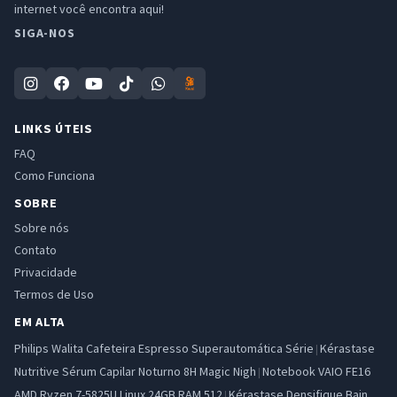
internet você encontra aqui!
SIGA-NOS
LINKS ÚTEIS
FAQ
Como Funciona
SOBRE
Sobre nós
Contato
Privacidade
Termos de Uso
EM ALTA
Philips Walita Cafeteira Espresso Superautomática Série
Kérastase
|
Nutritive Sérum Capilar Noturno 8H Magic Nigh
Notebook VAIO FE16
|
AMD Ryzen 7-5825U Linux 24GB RAM 512
Kérastase Densifique Bain
|