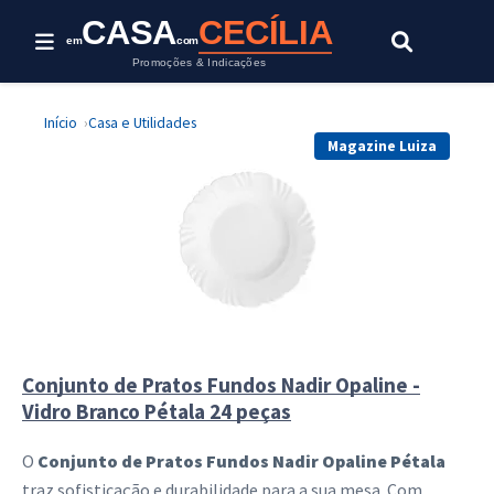
Esta oferta foi encerrada.
CASA
CECÍLIA
em
com
Promoções & Indicações
Início
Casa e Utilidades
Magazine Luiza
Conjunto de Pratos Fundos Nadir Opaline -
Vidro Branco Pétala 24 peças
O
Conjunto de Pratos Fundos Nadir Opaline Pétala
traz sofisticação e durabilidade para a sua mesa. Com