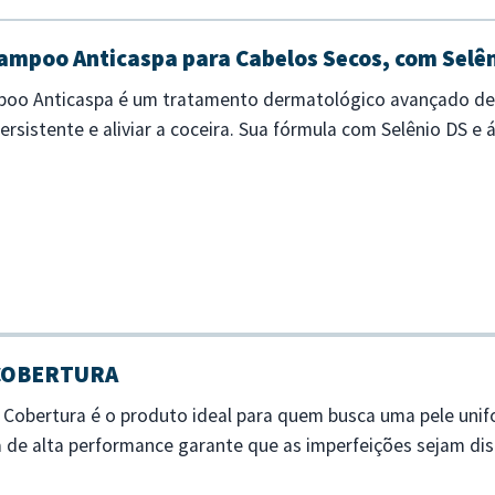
ampoo Anticaspa para Cabelos Secos, com Selên
poo Anticaspa é um tratamento dermatológico avançado de
rsistente e aliviar a coceira. Sua fórmula com Selênio DS e á
to hidrata os cabelo...
 COBERTURA
a Cobertura é o produto ideal para quem busca uma pele un
la de alta performance garante que as imperfeições sejam d
 longo do dia. - Alta cobertur...