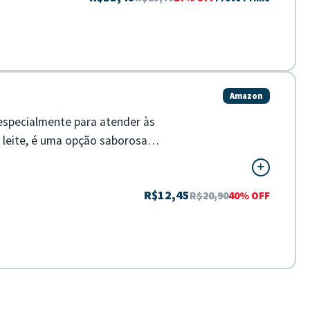
Amazon
 especialmente para atender às
 leite, é uma opção saborosa
R$12,45
R$20,90
40% OFF