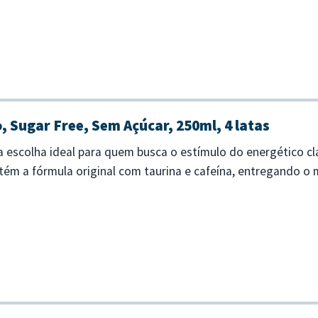
, Sugar Free, Sem Açúcar, 250ml, 4 latas
 a escolha ideal para quem busca o estímulo do energético 
tém a fórmula original com taurina e cafeína, entregando 
ara o seu cotidiano....