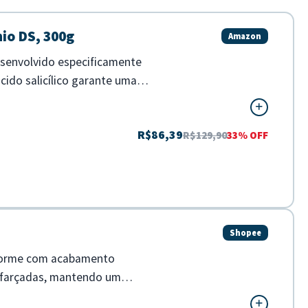
io DS, 300g
Amazon
senvolvido especificamente
cido salicílico garante uma
R$86,39
R$129,90
33% OFF
Shopee
iforme com acabamento
isfarçadas, mantendo um