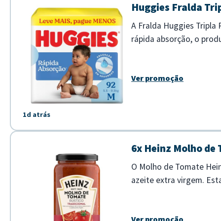
Huggies Fralda Tri
A Fralda Huggies Tripla
rápida absorção, o prod
Absorção rápida em segu
Ver promoção
1d atrás
6x Heinz Molho de 
O Molho de Tomate Hein
azeite extra virgem. Es
garantindo um toque case
Ver promoção