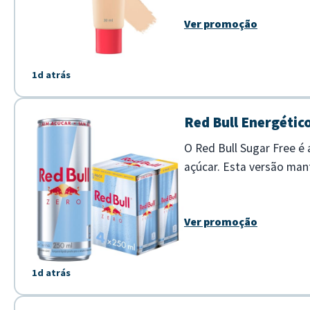
Ver promoção
1d atrás
Red Bull Energético
O Red Bull Sugar Free é
açúcar. Esta versão man
em uma opção mais leve p
Ver promoção
1d atrás