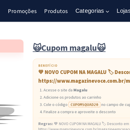
Promoções
Produtos
Categorias
Loja
🙀Cupom magalu🙀
BENEFÍCIO
💙 NOVO CUPOM NA MAGALU 🏷 Descon
https://www.magazinevoce.com.br/m
Acesse o site da
Magalu
Adicione os produtos ao carrinho
Cole o código
no campo de c
CUPOMSQUAD20
Finalize a compra e aproveite o desconto
Regras:
💙 NOVO CUPOM NA MAGALU 🏷 Desconto em R
https://www.magazinevoce.com.br/magazineemcasaco