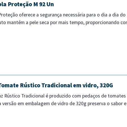
pla Proteção M 92 Un
 Proteção oferece a segurança necessária para o dia a dia d
uto mantém a pele seca por mais tempo, proporcionando conf
ndos - Indicada para...
Tomate Rústico Tradicional em vidro, 320G
z Rústico Tradicional é produzido com pedaços de tomates
ta versão em embalagem de vidro de 320g preserva o sabor e 
iro e sofisticado pa...