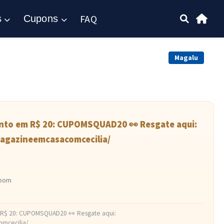
FAQ
s
Cupons
Magalu
to em R$ 20: CUPOMSQUAD20 👀 Resgate aqui:
agazineemcasacomcecilia/
upom
$ 20: CUPOMSQUAD20 👀 Resgate aqui:
mcecilia/