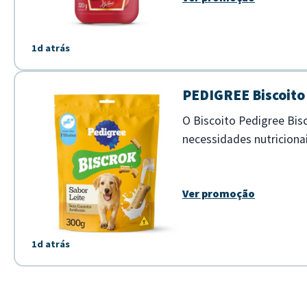
1d atrás
PEDIGREE Biscoito 
O Biscoito Pedigree Bis
necessidades nutriciona
para recompensar seu pe
Ver promoção
1d atrás