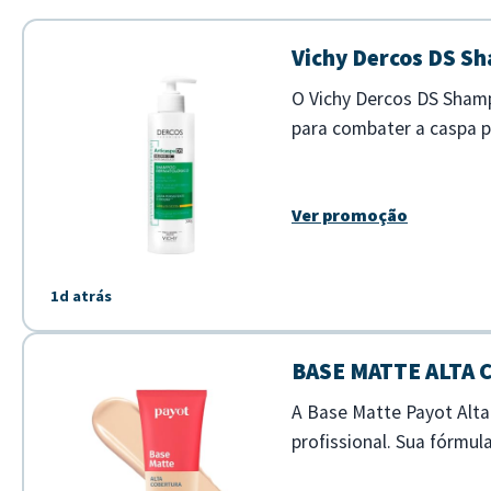
Vichy Dercos DS Sh
O Vichy Dercos DS Sham
para combater a caspa pe
limpeza profunda enquan
Ver promoção
1d atrás
BASE MATTE ALTA
A Base Matte Payot Alt
profissional. Sua fórmu
aspecto matte natural ao