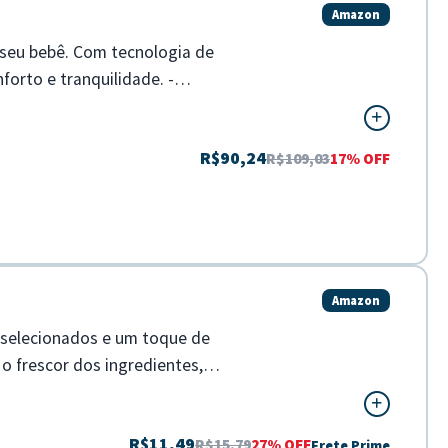
Amazon
o seu bebê. Com tecnologia de
orto e tranquilidade. -
R$90,24
R$109,03
17% OFF
Amazon
 selecionados e um toque de
o frescor dos ingredientes,
R$11,49
R$15,79
27% OFF
Frete Prime