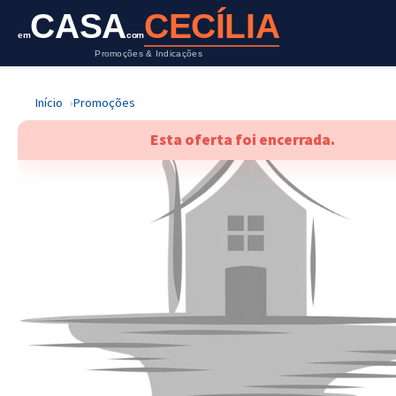
CASA
CECÍLIA
em
com
Promoções & Indicações
Início
Promoções
Esta oferta foi encerrada.