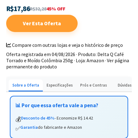
R$17,86
R$32,28
45% OFF
Embalagem de 250g: Mantém o frescor e o aroma do
café por mais tempo.
Ver Esta Oferta
Origem selecionada: Grãos 100% arábica da Colômbia.
Ideal para quem não abre mão de um café especial no café
Compare com outras lojas e veja o histórico de preço
da manhã ou em momentos de pausa. Garanta o seu pacote
Oferta registrada em 04/08/2026 · Produto: Delta Q Café
e eleve o padrão das suas xícaras.
Torrado e Moído Colômbia 250g · Loja: Amazon ·
Ver página
permanente do produto
Sobre a Oferta
Especificações
Prós e Contras
Dúvidas
📊 Por que essa oferta vale a pena?
Desconto de 45%
- Economize R$ 14.42
💰
Garantia
do fabricante e Amazon
✅