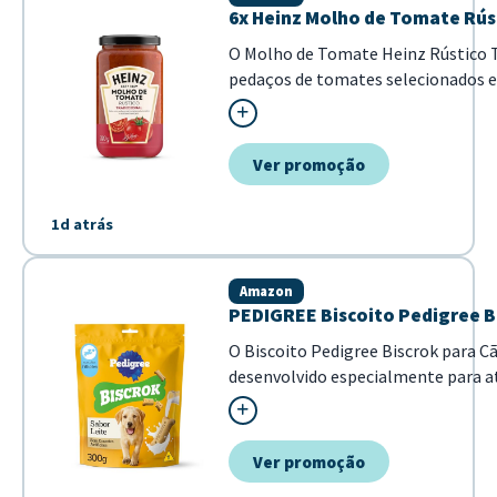
6x Heinz Molho de Tomate Rúst
O Molho de Tomate Heinz Rústico T
pedaços de tomates selecionados e 
Esta versão em embalagem de vidro 
frescor dos ingredientes, garantind
pa...
Ver promoção
1d atrás
Amazon
PEDIGREE Biscoito Pedigree Bi
O Biscoito Pedigree Biscrok para C
desenvolvido especialmente para at
dos cães em fase de crescimento. C
opção saborosa para recompensar se
Ver promoção