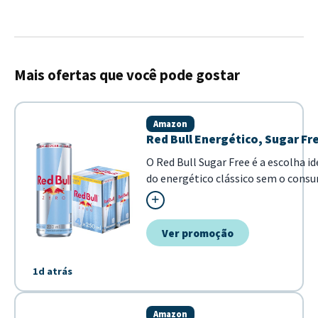
Mais ofertas que você pode gostar
Amazon
Red Bull Energético, Sugar Fre
O Red Bull Sugar Free é a escolha i
do energético clássico sem o consu
mantém a fórmula original com tau
mesmo sabor e performance em uma
cotidiano....
Ver promoção
1d atrás
Amazon