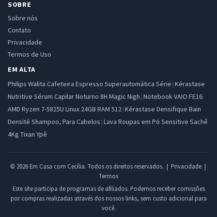
SOBRE
Sobre nós
Contato
Privacidade
Termos de Uso
EM ALTA
Philips Walita Cafeteira Espresso Superautomática Série
Kérastase
|
Nutritive Sérum Capilar Noturno 8H Magic Nigh
Notebook VAIO FE16
|
AMD Ryzen 7-5825U Linux 24GB RAM 512
Kérastase Densifique Bain
|
Densité Shampoo, Para Cabelos
Lava Roupas em Pó Sensitive Sachê
|
4Kg Tixan Ypê
© 2026 Em Casa com Cecília. Todos os direitos reservados. |
Privacidade
|
Termos
Este site participa de programas de afiliados. Podemos receber comissões
por compras realizadas através dos nossos links, sem custo adicional para
você.