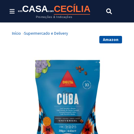
CASA
CECÍLIA
em
com
Promoções & Indicações
Início
Supermercado e Delivery
Amazon