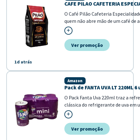
CAFE PILAO CAFETERIA ESPEC
O Café Pilão Cafeteria Especialidad
quem não abre mão de um café de al
Com uma torra equilibrada, este c
marcante, inspirado na experiência d
Ver promoção
1d atrás
Amazon
Pack de FANTA UVA LT 220ML 6
O Pack Fanta Uva 220ml traz a refr
clássica do refrigerante de uva em
formato prático e ideal para o co
individual. Composto por 6 unidades
é perfeito para compor lanches, fe
Ver promoção
para ter sempre à mão em casa. -