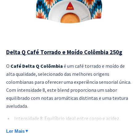
Delta Q Café Torrado e Moído Colômbia 250g
O
Café Delta Q Colômbia
é um café torrado e moído de
alta qualidade, selecionado das melhores origens
colombianas para oferecer uma experiência sensorial única.
Com intensidade 8, este blend proporciona um sabor
equilibrado com notas aromáticas distintas e uma textura
aveludada.
Intensidade 8: Equilíbrio ideal entre corpo e acidez.
Moagem universal: Compatível com diversos métodos
Ler Mais
▼
de preparo.