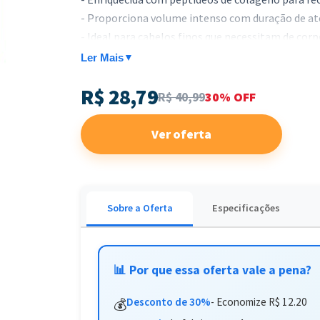
- Proporciona volume intenso com duração de at
- Ideal para cabelos finos que necessitam de corp
Ler Mais
▼
Este tratamento é perfeito para quem deseja recu
R$ 28,79
frasco de 300g e transforme a aparência dos seus 
R$ 40,99
30% OFF
Ver oferta
Sobre a Oferta
Especificações
📊 Por que essa oferta vale a pena?
Desconto de 30%
- Economize R$ 12.20
💰