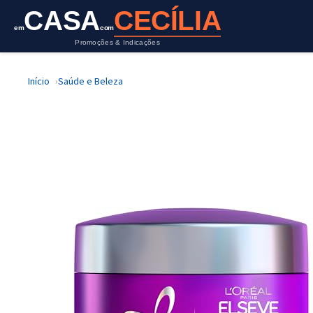
CASA
CECÍLIA
em
com
Promoções & Indicações
Início
Saúde e Beleza