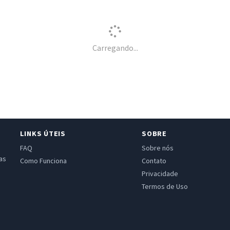
Carregando...
LINKS ÚTEIS
SOBRE
FAQ
Sobre nós
as
Como Funciona
Contato
Privacidade
Termos de Uso