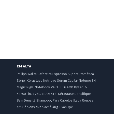
EM ALTA
Philips Walita Cafeteira Espresso Superautomática
Série
Kérastase Nutritive Sérum Capilar Noturno 8H
|
Magic Nigh
Notebook VAIO FE16 AMD Ryzen 7-
|
5825U Linux 24GB RAM 512
Kérastase Densifique
|
Bain Densité Shampoo, Para Cabelos
Lava Roupas
|
em Pó Sensitive Sachê 4Kg Tixan Ypê