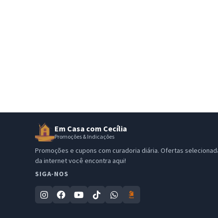
Em Casa com Cecília
Promoções & Indicações
Promoções e cupons com curadoria diária. Ofertas selecionad
da internet você encontra aqui!
SIGA-NOS