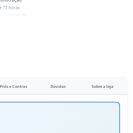
é 72 horas
o e vitalidade
perar a estrutura do cabelo de forma prática. Garanta o seu
fios.
Prós e Contras
Dúvidas
Sobre a loja