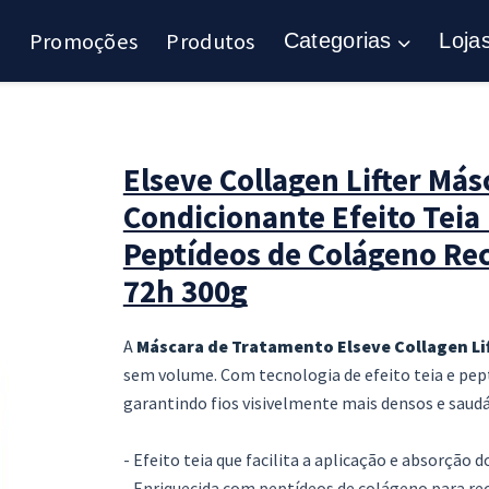
Promoções
Produtos
Categorias
Loja
Elseve Collagen Lifter Má
Condicionante Efeito Teia
Peptídeos de Colágeno Rec
72h 300g
A
Máscara de Tratamento Elseve Collagen Li
sem volume. Com tecnologia de efeito teia e pept
garantindo fios visivelmente mais densos e saudá
- Efeito teia que facilita a aplicação e absorção d
- Enriquecida com peptídeos de colágeno para r