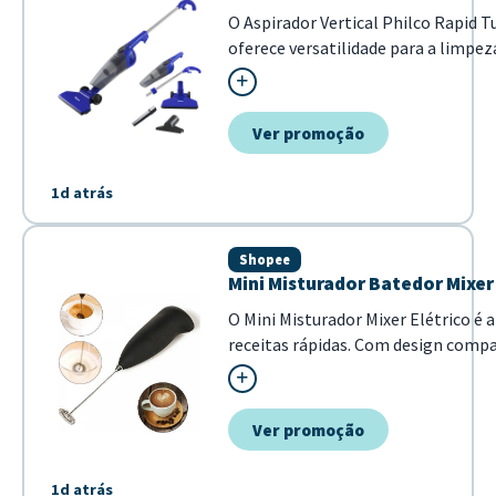
O Aspirador Vertical Philco Rapid 
oferece versatilidade para a limpez
ele pode ser utilizado como aspirad
facilitando o alcance em diferentes
reservatório de 1...
Ver promoção
1d atrás
Shopee
Mini Misturador Batedor Mixer 
O Mini Misturador Mixer Elétrico é 
receitas rápidas. Com design compac
mistura homogênea de ovos. - Funci
Ver promoção
1d atrás