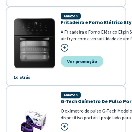
Amazon
Fritadeira e Forno Elétrico Styl
A Fritadeira e Forno Elétrico Elgin
air fryer com a versatilidade de u
moderno, este modelo 3 em 1 é a so
completas com mais saúde e agilida.
Ver promoção
1d atrás
Amazon
G-Tech Oxímetro De Pulso Por
O oxímetro de pulso G-Tech Model
dispositivo portátil projetado para
no sangue (SpO2) e frequência card
precisa. Destaca-se por sua tela OLE