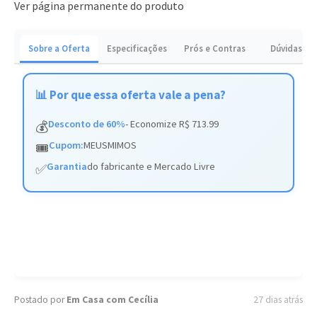
Ver página permanente do produto
Sobre a Oferta
Especificações
Prós e Contras
Dúvidas
📊 Por que essa oferta vale a pena?
Desconto de 60%
- Economize R$ 713.99
💰
Cupom:
MEUSMIMOS
🎟️
Garantia
do fabricante e Mercado Livre
✅
Postado por
Em Casa com Cecília
27 dias atrás