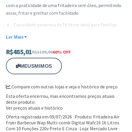
com a praticidade de uma fritadeira sem óleo, permitindo
assar, fritar e grelhar com facilidade.
Capacidade generosa de 16 litros ideal para famílias
Painel digital intuitivo com 10 funções pré-
Ler Mais
▼
programadas
R$485,01
R$1199,00
60% OFF
Tecnologia de circulação de ar quente para alimentos
crocantes
MEUSMIMOS
Porta com visor de vidro para monitorar o preparo sem
abrir o aparelho
Compare com outras lojas e veja o histórico de preço
Este equipamento é ideal para quem deseja otimizar o
Esta oferta encerrou, mas encontramos preços atuais
tempo na cozinha sem abrir mão de uma alimentação
deste produto:
saborosa. Aproveite a praticidade desta tecnologia e eleve o
Ver preços atuais e histórico
nível das suas receitas diárias.
Oferta registrada em 09/07/2026 · Produto: Fritadeira Air
Fryer Barbecue Wap Multi-comb Digital Wafc16 16 Litros
Com 10 Funções 220v Preto E Cinza · Loja: Mercado Livre ·