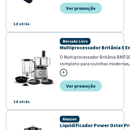
visualização dos dados em tempo rea
Ver promoção
1d atrás
Mercado Livre
Multiprocessador Britânia 5 
O Multiprocessador Britânia BMP
completo para cozinhas modernas
liquidificador, batedeira, mixer e 
dispositivo. Ideal para quem busca pr
Ver promoção
1d atrás
Amazon
Liquidificador Power Oster Pr