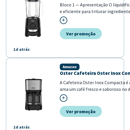
Bloco 1 — Apresentação O liquidif
e eficiente para triturar ingredie
pela capacidade de 2,2 litros e pot
como sucos, cremes e batidas. Ide...
Ver promoção
1d atrás
Amazon
Oster Cafeteira Oster Inox Co
A Cafeteira Oster Inox Compacta é 
ama um café fresco e saboroso no d
0,75L, ela é ideal para preparar a b
ou para pequenas reuniões. Seu de
com q...
Ver promoção
1d atrás