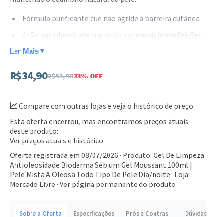
Fórmula purificante que não agride a barreira cutânea
Ação antioleosidade que ajuda a prevenir imperfeições
Textura em gel que se transforma em espuma suave
Ler Mais
▼
Testado dermatologicamente para uso diário dia e
R$34,90
R$51,90
33% OFF
noite
Este produto é perfeito para quem deseja uma pele limpa,
Compare com outras lojas e veja o histórico de preço
fresca e sem brilho excessivo. Adquira o seu e sinta a
Esta oferta encerrou, mas encontramos preços atuais
diferença na textura da sua pele logo nas primeiras
deste produto:
aplicações.
Ver preços atuais e histórico
Oferta registrada em 08/07/2026 · Produto: Gel De Limpeza
Antioleosidade Bioderma Sébium Gel Moussant 100ml |
Pele Mista A Oleosa Todo Tipo De Pele Dia/noite · Loja:
Mercado Livre ·
Ver página permanente do produto
Sobre a Oferta
Especificações
Prós e Contras
Dúvidas