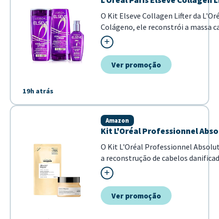
L'Oréal Paris Elseve Collagen
O Kit Elseve Collagen Lifter da L'O
Colágeno, ele reconstrói a massa ca
elimina a...
Ver promoção
19h atrás
Amazon
Kit L'Oréal Professionnel Abs
O Kit L'Oréal Professionnel Absol
a reconstrução de cabelos danific
tratamento proporciona cuidado inten
Ver promoção