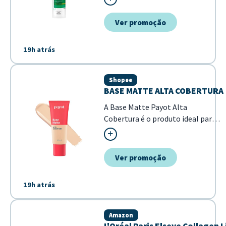
os cabelo...
Ver promoção
19h atrás
Shopee
BASE MATTE ALTA COBERTURA
A Base Matte Payot Alta
Cobertura é o produto ideal para
quem busca uma pele uniforme
com acabamento profissional. Sua
fórmula de alta performance
Ver promoção
garante que as imperfeições
sejam disfarçadas, mantendo um
19h atrás
aspecto matte natural ao longo
do dia. - Alta cobertur...
Amazon