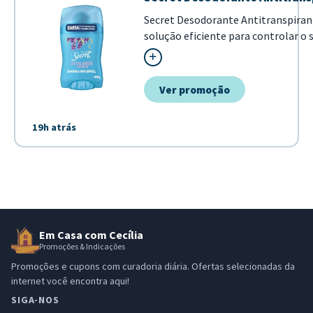
Secret Desodorante Antitranspira
solução eficiente para controlar o s
Destaca-se por sua formulação pH-b
pele, combinada com o aroma agrad
pre...
Ver promoção
19h atrás
Em Casa com Cecília
Promoções & Indicações
Promoções e cupons com curadoria diária. Ofertas selecionadas da
internet você encontra aqui!
SIGA-NOS