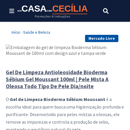
Esta oferta foi encerrada.
CASA
CECÍLIA
em
com
Promoções & Indicações
Início
Saúde e Beleza
Mercado Livre
Gel De Limpeza Antioleosidade Bioderma
Sébium Gel Moussant 100ml | Pele Mista A
Oleosa Todo Tipo De Pele Dia/noite
O
Gel de Limpeza Bioderma Sébium Moussant
é a
escolha ideal para quem busca uma higienização profunda e
purificante. Desenvolvido para peles mistas a oleosas, ele
remove as impurezas e controla a produção de sebo,
mantendo o equilíbrio natural da pele.