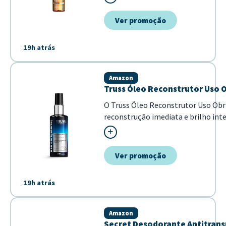
Omega-9, ela garante fios mais ma
brilho intenso em poucos minuto...
Ver promoção
19h atrás
Amazon
Truss Óleo Reconstrutor Uso O
O Truss Óleo Reconstrutor Uso Obr
reconstrução imediata e brilho int
combate o frizz e ma...
Ver promoção
19h atrás
Amazon
Secret Desodorante Antitrans