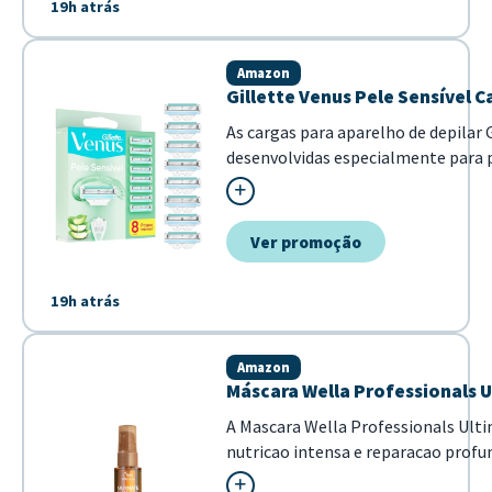
19h atrás
Amazon
Gillette Venus Pele Sensível C
As cargas para aparelho de depilar 
desenvolvidas especialmente para 
minimizando irritações. Com tecno
suavemente sobre a pele, sendo idea
Ver promoção
19h atrás
Amazon
Máscara Wella Professionals U
A Mascara Wella Professionals Ulti
nutricao intensa e reparacao profu
cabelo. Com uma formula poderosa 