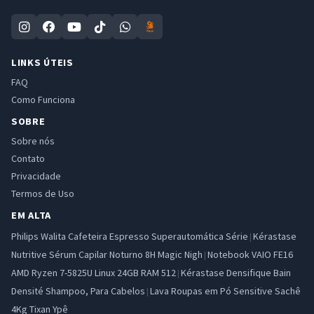
LINKS ÚTEIS
FAQ
Como Funciona
SOBRE
Sobre nós
Contato
Privacidade
Termos de Uso
EM ALTA
Philips Walita Cafeteira Espresso Superautomática Série
Kérastase
|
Nutritive Sérum Capilar Noturno 8H Magic Nigh
Notebook VAIO FE16
|
AMD Ryzen 7-5825U Linux 24GB RAM 512
Kérastase Densifique Bain
|
Densité Shampoo, Para Cabelos
Lava Roupas em Pó Sensitive Sachê
|
4Kg Tixan Ypê