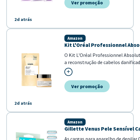
Ver promoção
2d atrás
Amazon
Kit L'Oréal Professionnel Abs
O Kit L'Oréal Professionnel Absol
a reconstrução de cabelos danific
tratamento proporciona cuidado inten
Ver promoção
2d atrás
Amazon
Gillette Venus Pele Sensível C
As cargas para aparelho de depilar 