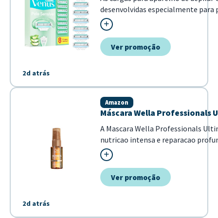
desenvolvidas especialmente para 
minimizando irritações. Com tecno
suavemente sobre a pele, sendo idea
Ver promoção
2d atrás
Amazon
Máscara Wella Professionals U
A Mascara Wella Professionals Ulti
nutricao intensa e reparacao profu
cabelo. Com uma formula poderosa 
Omega-9, ela garante fios mais ma
brilho intenso em poucos minuto...
Ver promoção
2d atrás