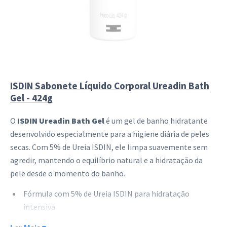
ISDIN Sabonete Líquido Corporal Ureadin Bath
Gel - 424g
O
ISDIN Ureadin Bath Gel
é um gel de banho hidratante
desenvolvido especialmente para a higiene diária de peles
secas. Com 5% de Ureia ISDIN, ele limpa suavemente sem
agredir, mantendo o equilíbrio natural e a hidratação da
pele desde o momento do banho.
Fórmula com 5% de Ureia ISDIN para hidratação
intensiva
Higiene sem sabão que respeita a barreira cutânea