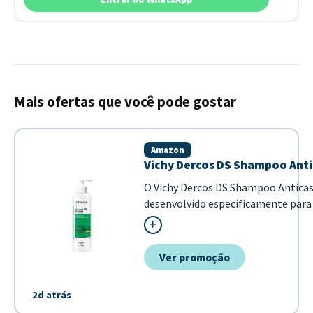
Mais ofertas que você pode gostar
Amazon
Vichy Dercos DS Shampoo Anti
O Vichy Dercos DS Shampoo Antica
desenvolvido especificamente para c
fórmula com Selênio DS e ácido sal
os cabelo...
Ver promoção
2d atrás