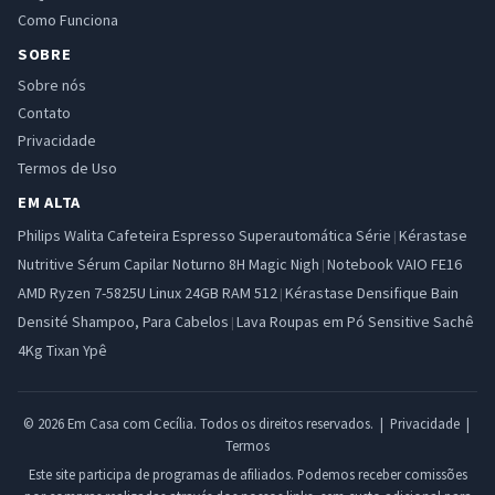
Como Funciona
SOBRE
Sobre nós
Contato
Privacidade
Termos de Uso
EM ALTA
Philips Walita Cafeteira Espresso Superautomática Série
Kérastase
|
Nutritive Sérum Capilar Noturno 8H Magic Nigh
Notebook VAIO FE16
|
AMD Ryzen 7-5825U Linux 24GB RAM 512
Kérastase Densifique Bain
|
Densité Shampoo, Para Cabelos
Lava Roupas em Pó Sensitive Sachê
|
4Kg Tixan Ypê
© 2026 Em Casa com Cecília. Todos os direitos reservados. |
Privacidade
|
Termos
Este site participa de programas de afiliados. Podemos receber comissões