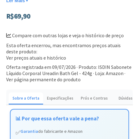
Ler Mais
▼
Textura gel que proporciona limpeza delicada e
R$69,90
confortável
Embalagem com válvula pump para maior praticidade
Compare com outras lojas e veja o histórico de preço
no uso
Esta oferta encerrou, mas encontramos preços atuais
Este produto é ideal para quem sofre com ressecamento e
deste produto:
busca manter a pele saudável e macia. Adquira o seu e sinta
Ver preços atuais e histórico
a diferença na hidratação diária.
Oferta registrada em 09/07/2026 · Produto: ISDIN Sabonete
Líquido Corporal Ureadin Bath Gel - 424g · Loja: Amazon ·
Ver página permanente do produto
Sobre a Oferta
Especificações
Prós e Contras
Dúvidas
📊 Por que essa oferta vale a pena?
Garantia
do fabricante e Amazon
✅