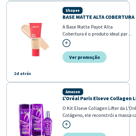
Shopee
BASE MATTE ALTA COBERTURA
A Base Matte Payot Alta
Cobertura é o produto ideal para
quem busca uma pele uniforme
com acabamento profissional. Sua
fórmula de alta performance
Ver promoção
garante que as imperfeições
sejam disfarçadas, mantendo um
2d atrás
aspecto matte natural ao longo
do dia. - Alta cobertur...
Amazon
L'Oréal Paris Elseve Collagen
O Kit Elseve Collagen Lifter da L'O
Colágeno, ele reconstrói a massa ca
elimina a...