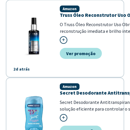
Amazon
Truss Óleo Reconstrutor Uso O
O Truss Óleo Reconstrutor Uso Obr
reconstrução imediata e brilho int
combate o frizz e ma...
Ver promoção
2d atrás
Amazon
Secret Desodorante Antitrans
Secret Desodorante Antitranspira
solução eficiente para controlar o s
Destaca-se por sua formulação pH-b
pele, combinada com o aroma agrad
pre...