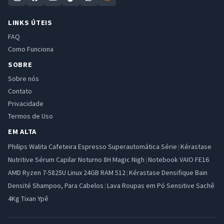
LINKS ÚTEIS
FAQ
Como Funciona
SOBRE
Sobre nós
Contato
Privacidade
Termos de Uso
EM ALTA
Philips Walita Cafeteira Espresso Superautomática Série
Kérastase
|
Nutritive Sérum Capilar Noturno 8H Magic Nigh
Notebook VAIO FE16
|
AMD Ryzen 7-5825U Linux 24GB RAM 512
Kérastase Densifique Bain
|
Densité Shampoo, Para Cabelos
Lava Roupas em Pó Sensitive Sachê
|
4Kg Tixan Ypê