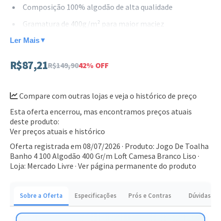
Composição 100% algodão de alta qualidade
Gramatura de 400g/m² para maior maciez
Design liso e sofisticado que combina com qualquer
Ler Mais
▼
decoração
R$87,21
R$149,90
42% OFF
Kit prático com 4 unidades para atender toda a família
Ideal para quem deseja renovar o enxoval com peças
Compare com outras lojas e veja o histórico de preço
duráveis e confortáveis. Adquira este conjunto e transforme
Esta oferta encerrou, mas encontramos preços atuais
o seu momento de cuidado pessoal.
deste produto:
Ver preços atuais e histórico
Oferta registrada em 08/07/2026 · Produto: Jogo De Toalha
Banho 4 100 Algodão 400 Gr/m Loft Camesa Branco Liso ·
Loja: Mercado Livre ·
Ver página permanente do produto
Sobre a Oferta
Especificações
Prós e Contras
Dúvidas