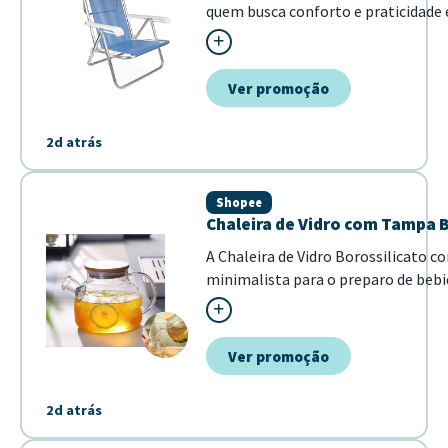
quem busca conforto e praticidad
lazer ao ar livre. Com estrutura em
leveza e durabilidade, sendo perfeit
camping ou piscina. - Estrutura em 
Ver promoção
2d atrás
Shopee
Chaleira de Vidro com Tampa 
A Chaleira de Vidro Borossilicato
minimalista para o preparo de bebid
térmica, permitindo o uso seguro no d
Ver promoção
2d atrás