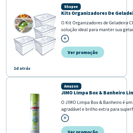
Shopee
Kits Organizadores De Gelade
O Kit Organizadores de Geladeira 
solução ideal para manter sua gela
Com design transparente e funciona
armazenado. - Estrutura transp...
Ver promoção
2d atrás
Amazon
JIMO Limpa Box & Banheiro Li
O JIMO Limpa Box & Banheiro é um
agradável e brilho extra para superf
ambiente sempre fresco e atraente
Ver promoção