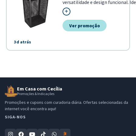
versatilidade e design funcional. 
espaços de trabalho, sua tampa bas
precisar dobrar...
Ver promoção
3d atrás
Em Casa com Cecília
Promoções & Indicações
Promoções e cupons com curadoria diária. Ofertas selecionadas da
internet você encontra aqui!
SIGA-NOS