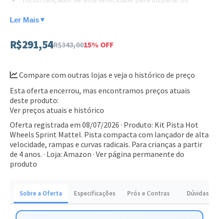
carrinhos.
Ler Mais
▼
Pista com design compacto, ideal para espaços
menores.
R$291,54
R$343,00
15% OFF
Curvas e rampas projetadas para manobras radicais.
Compare com outras lojas e veja o histórico de preço
Compatível com outros veículos da linha Hot Wheels.
Esta oferta encerrou, mas encontramos preços atuais
Este conjunto é a escolha perfeita para pequenos pilotos a
deste produto:
partir de 4 anos que amam velocidade e aventura. Garanta o
Ver preços atuais e histórico
seu e estimule a criatividade com corridas eletrizantes.
Oferta registrada em 08/07/2026 · Produto: Kit Pista Hot
Wheels Sprint Mattel. Pista compacta com lançador de alta
velocidade, rampas e curvas radicais. Para crianças a partir
de 4 anos. · Loja: Amazon ·
Ver página permanente do
produto
Sobre a Oferta
Especificações
Prós e Contras
Dúvidas