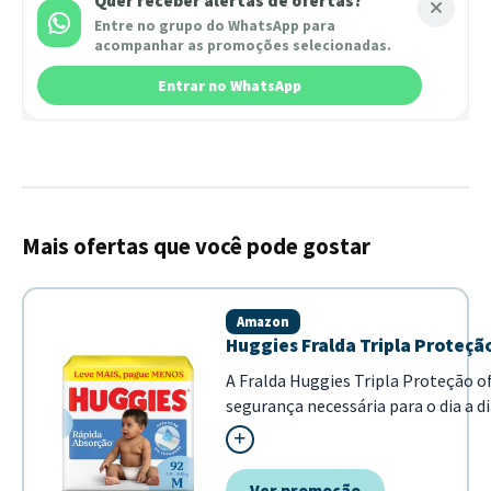
Quer receber alertas de ofertas?
Entre no grupo do WhatsApp para
acompanhar as promoções selecionadas.
Entrar no WhatsApp
Mais ofertas que você pode gostar
Amazon
Huggies Fralda Tripla Proteçã
A Fralda Huggies Tripla Proteção o
segurança necessária para o dia a di
bebê. Com tecnologia de rápida abs
produto mantém a pele seca por m
tempo, proporcionando conforto e
Ver promoção