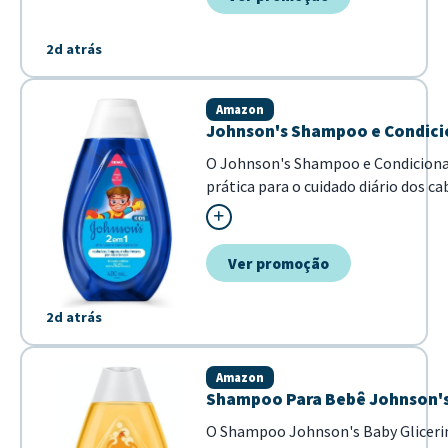
2d atrás
Amazon
Johnson's Shampoo e Condicio
O Johnson's Shampoo e Condicionad
prática para o cuidado diário dos c
hipoalergênica e testada dermato
limpeza eficaz mantendo os fios 
por m...
Ver promoção
2d atrás
Amazon
Shampoo Para Bebê Johnson's 
O Shampoo Johnson's Baby Glicerin