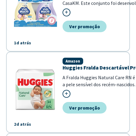
CasaKM. Este conjunto foi desenvol
sendo totalmente hipoalergênico. O
de amaciante com fórmula de g...
Ver promoção
1d atrás
Amazon
Huggies Fralda Descartável Pr
A Fralda Huggies Natural Care RN é 
a pele sensível dos recém-nascidos
naturais, ela oferece proteção suave
do bebê. - Dermatologicamente testa
Ver promoção
2d atrás