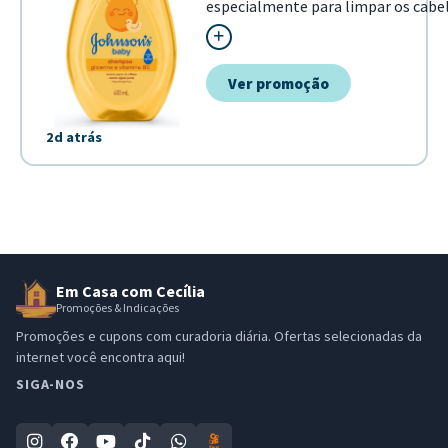
especialmente para limpar os cabel
bebe de forma delicada e segura. C
de Lagrimas, o produto e tao suave
garantindo um banho li...
Ver promoção
2d atrás
Em Casa com Cecília
Promoções & Indicações
Promoções e cupons com curadoria diária. Ofertas selecionadas da
internet você encontra aqui!
SIGA-NOS