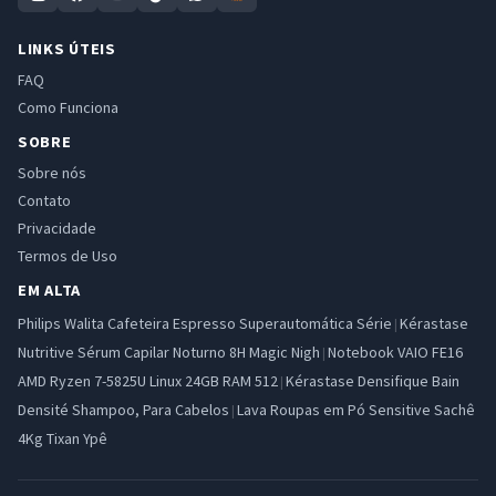
LINKS ÚTEIS
FAQ
Como Funciona
SOBRE
Sobre nós
Contato
Privacidade
Termos de Uso
EM ALTA
Philips Walita Cafeteira Espresso Superautomática Série
Kérastase
|
Nutritive Sérum Capilar Noturno 8H Magic Nigh
Notebook VAIO FE16
|
AMD Ryzen 7-5825U Linux 24GB RAM 512
Kérastase Densifique Bain
|
Densité Shampoo, Para Cabelos
Lava Roupas em Pó Sensitive Sachê
|
4Kg Tixan Ypê