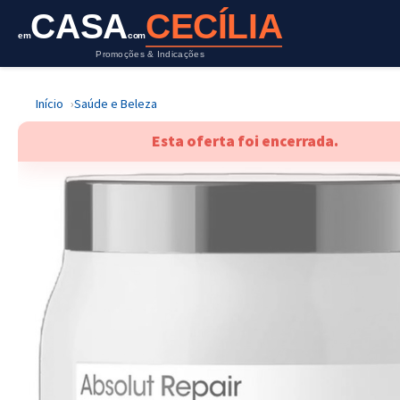
CASA
CECÍLIA
em
com
Promoções & Indicações
Início
Saúde e Beleza
Esta oferta foi encerrada.