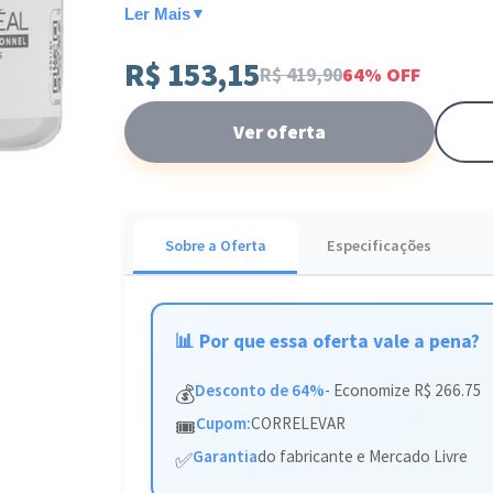
- Embalagem de 500g com rendimento profission
Ler Mais
▼
R$ 153,15
Este produto é ideal para quem busca recuperar a
R$ 419,90
64% OFF
seu tratamento completo e transforme a vitalida
Ver oferta
Sobre a Oferta
Especificações
📊 Por que essa oferta vale a pena?
Desconto de 64%
- Economize R$ 266.75
💰
Cupom:
CORRELEVAR
🎟️
Garantia
do fabricante e Mercado Livre
✅