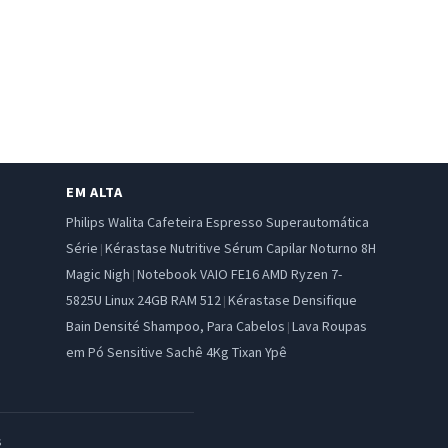
EM ALTA
Philips Walita Cafeteira Espresso Superautomática
Série
Kérastase Nutritive Sérum Capilar Noturno 8H
|
Magic Nigh
Notebook VAIO FE16 AMD Ryzen 7-
|
5825U Linux 24GB RAM 512
Kérastase Densifique
|
Bain Densité Shampoo, Para Cabelos
Lava Roupas
|
em Pó Sensitive Sachê 4Kg Tixan Ypê
s