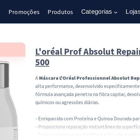
Promoções
Produtos
Categorias
Loja
L'oréal Prof Absolut Repa
500
A
Máscara L'Oréal Professionnel Absolut Rep
alta performance, desenvolvido especificamente p
fórmula avançada penetra na fibra capilar, devolv
químicos ou agressões diárias.
- Enriquecida com Proteína e Quinoa Dourada par
- Proporciona reparação instantânea da superfície
- Textura cremosa que facilita a aplicação e a abs