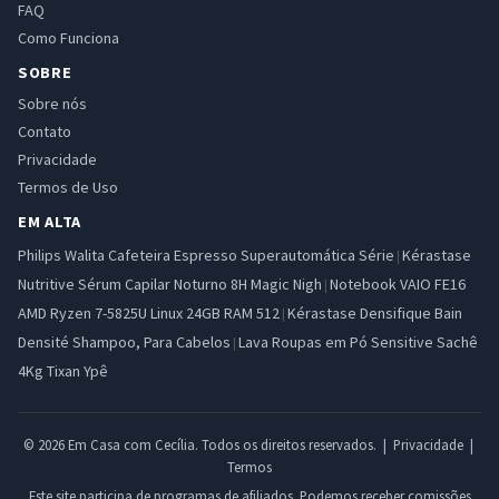
FAQ
Como Funciona
SOBRE
Sobre nós
Contato
Privacidade
Termos de Uso
EM ALTA
Philips Walita Cafeteira Espresso Superautomática Série
Kérastase
|
Nutritive Sérum Capilar Noturno 8H Magic Nigh
Notebook VAIO FE16
|
AMD Ryzen 7-5825U Linux 24GB RAM 512
Kérastase Densifique Bain
|
Densité Shampoo, Para Cabelos
Lava Roupas em Pó Sensitive Sachê
|
4Kg Tixan Ypê
© 2026 Em Casa com Cecília. Todos os direitos reservados. |
Privacidade
|
Termos
Este site participa de programas de afiliados. Podemos receber comissões