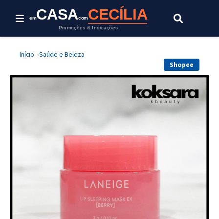
CASA
CECÍLIA
em
com
Promoções & Indicações
Início
Saúde e Beleza
Shopee