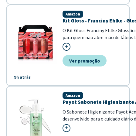
Amazon
Kit Gloss - Franciny Ehlke - Glo
O Kit Gloss Franciny Ehlke Glosslici
para quem não abre mão de lábios b
Este conjunto exclusivo reúne três 
oferecem um acabamento espelhado
para compor qualquer look, do...
Ver promoção
9h atrás
Amazon
Payot Sabonete Higienizante 
O Sabonete Higienizante Payot A
desenvolvido para o cuidado diário 
fórmula equilibrada ajuda a mante
excesso de brilho e desobstruindo os