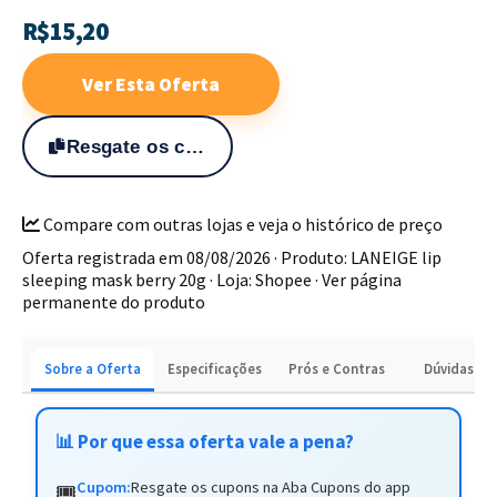
R$15,20
Textura em bálsamo de rápida absorção e acabamento
não pegajoso
Ver Esta Oferta
Embalagem de 20g com excelente rendimento para uso
diário
Resgate os cupons na Aba Cupons do app
Ideal para quem busca um cuidado labial completo e prático
na rotina de skincare. Adquira a sua máscara original e
Compare com outras lojas e veja o histórico de preço
transforme a textura dos seus lábios.
Oferta registrada em 08/08/2026 · Produto: LANEIGE lip
sleeping mask berry 20g · Loja: Shopee ·
Ver página
permanente do produto
Sobre a Oferta
Especificações
Prós e Contras
Dúvidas
📊 Por que essa oferta vale a pena?
Cupom:
Resgate os cupons na Aba Cupons do app
🎟️