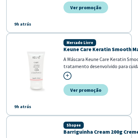
Ver promoção
9h atrás
Mercado Livre
Keune Care Keratin Smooth M
A Máscara Keune Care Keratin Smo
tratamento desenvolvido para cuid
cabelos que apresentam frizz,
proporcionando um efeito de alin
fortalecimento dos fios. Com a qua
Ver promoção
reconhecida da Keune, este produto
para quem busca um cuida...
9h atrás
Shopee
Barriguinha Cream 200g Creme 