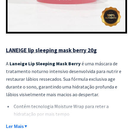
LANEIGE lip sleeping mask berry 20g
A
Laneige Lip Sleeping Mask Berry
é uma máscara de
tratamento noturno intensivo desenvolvida para nutrir e
restaurar lábios ressecados. Sua fórmula exclusiva age
durante o sono, garantindo uma hidratação profunda e
lábios visivelmente mais macios ao despertar.
Contém tecnologia Moisture Wrap para reter a
hidratação por mais tempo
Enriquecida com Berry Fruit Complex, rico em
Ler Mais
▼
antioxidantes e vitamina C