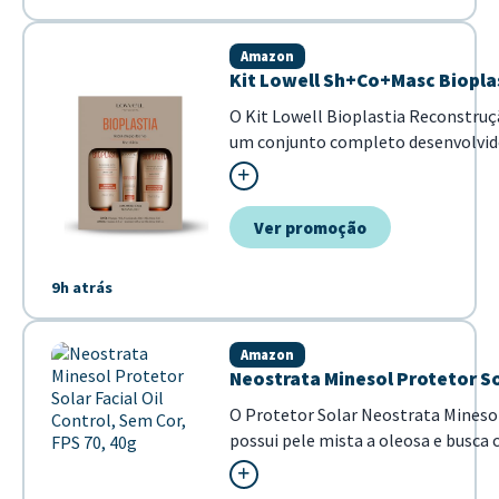
Amazon
Kit Lowell Sh+Co+Masc Biopla
O Kit Lowell Bioplastia Reconstruç
um conjunto completo desenvolvid
cuidado diário dos cabelos. Com a e
tecnologia Amino Care, o tratament
recuperação da estrutura capilar, 
Ver promoção
mais resistência e vitalidade a...
9h atrás
Amazon
Neostrata Minesol Protetor Sol
O Protetor Solar Neostrata Minesol
possui pele mista a oleosa e busca 
avançada oferece alta proteção cont
saudável e proteg...