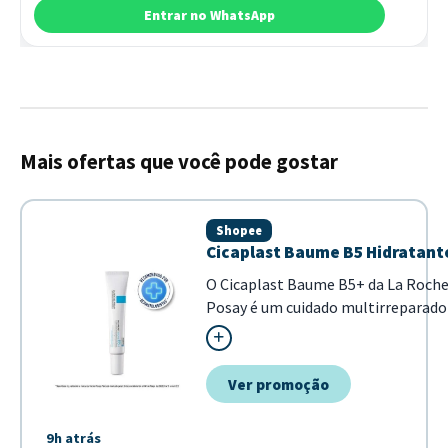
Entrar no WhatsApp
Mais ofertas que você pode gostar
Shopee
Cicaplast Baume B5 Hidratant
O Cicaplast Baume B5+ da La Roch
Posay é um cuidado multirreparado
calmante desenvolvido para auxilia
recuperação da barreira da pele. Su
fórmula é reconhecida pela eficáci
Ver promoção
proporcionar alívio imediato e pro
para áreas sensibilizadas. - Fórmula.
9h atrás