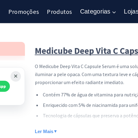
Promoções
Produtos
Categorias
Loja
Medicube Deep Vita C Caps
O Medicube Deep Vita C Capsule Serum é uma soluç
iluminar a pele opaca. Com uma textura leve e c
proporcionar um efeito radiante imediato.
App
Contém 77% de água de vitamina para nutriç
Enriquecido com 5% de niacinamida para uni
Tecnologia de cápsulas que preserva a potênc
Frasco de 30ml com conta-gotas para aplicaç
Ler Mais
▼