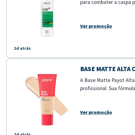
para combater a caspa pe
limpeza profunda enquan
Ver promoção
2d atrás
BASE MATTE ALTA
A Base Matte Payot Alt
profissional. Sua fórmu
aspecto matte natural ao
Ver promoção
2d atrás