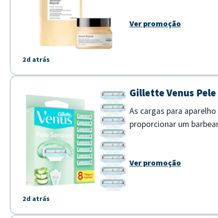
Ver promoção
2d atrás
Gillette Venus Pele
As cargas para aparelho 
proporcionar um barbear
deslizam suavemente sobr
Ver promoção
2d atrás