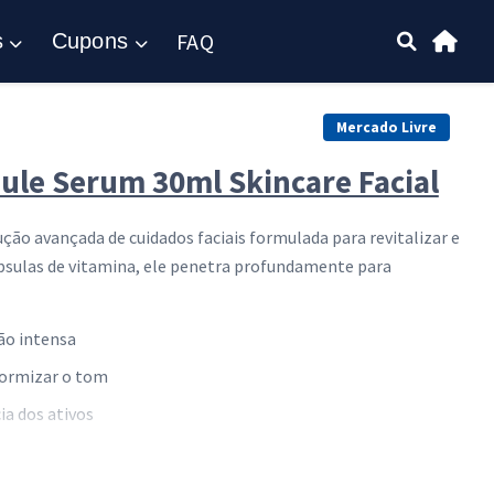
FAQ
s
Cupons
Mercado Livre
ule Serum 30ml Skincare Facial
ão avançada de cuidados faciais formulada para revitalizar e
ápsulas de vitamina, ele penetra profundamente para
ão intensa
formizar o tom
ia dos ativos
ão precisa