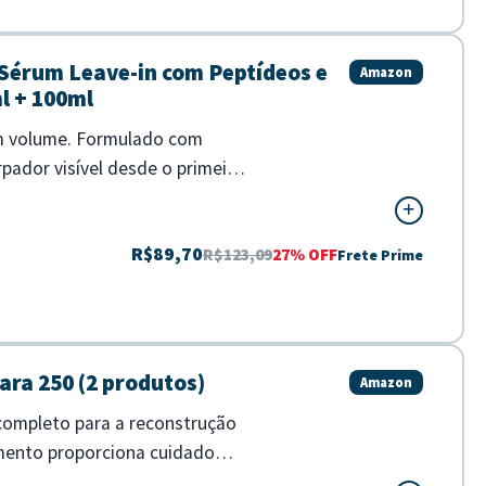
e Sérum Leave-in com Peptídeos e
Amazon
l + 100ml
 sem volume. Formulado com
pador visível desde o primeiro
R$89,70
R$123,09
27% OFF
Frete Prime
ara 250 (2 produtos)
Amazon
 completo para a reconstrução
mento proporciona cuidado