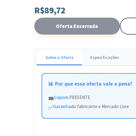
Ideal para quem busca um tratamento eficaz cont
R$89,72
tecnologia coreana para elevar sua rotina de skin
Oferta Encerrada
Sobre a Oferta
Especificações
📊 Por que essa oferta vale a pena?
Cupom:
PRESENTE
🎟️
Garantia
do fabricante e Mercado Livre
✅