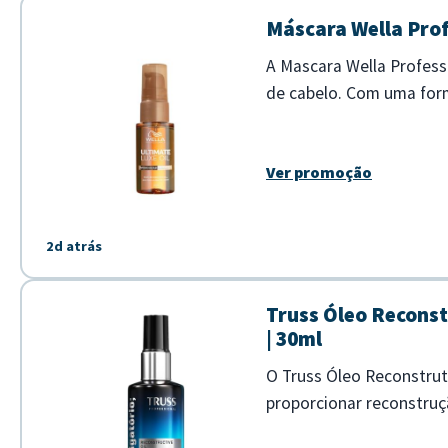
Máscara Wella Prof
A Mascara Wella Profess
de cabelo. Com uma form
e com brilho intenso em
Ver promoção
2d atrás
Truss Óleo Reconst
| 30ml
O Truss Óleo Reconstrut
proporcionar reconstruçã
um filme protetor que co