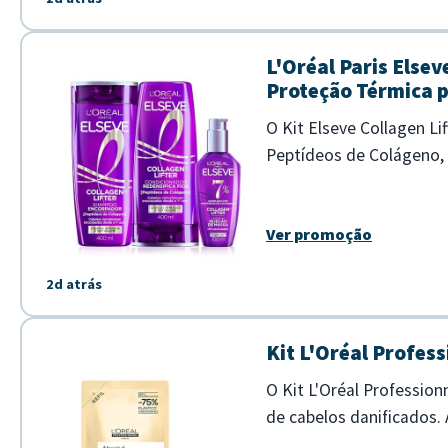
L'Oréal Paris Else
Proteção Térmica p
O Kit Elseve Collagen Li
Peptídeos de Colágeno, e
uso. - Limpa sem pesar e 
Ver promoção
2d atrás
Kit L'Oréal Profes
O Kit L'Oréal Professio
de cabelos danificados
intensivo e restauração da