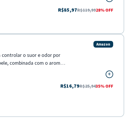
R$85,97
R$119,99
28% OFF
Amazon
 controlar o suor e odor por
 pele, combinada com o aroma
R$16,79
R$25,94
35% OFF