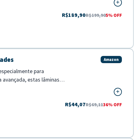
R$189,90
R$199,90
5% OFF
dades
Amazon
 especialmente para
a avançada, estas lâminas
R$44,07
R$69,11
36% OFF