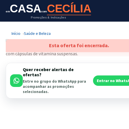
CASA
CECÍLIA
em
com
Promoções & Indicações
Início
Saúde e Beleza
Esta oferta foi encerrada.
Quer receber alertas de
ofertas?
Entrar no Whats
Entre no grupo do WhatsApp para
acompanhar as promoções
selecionadas.