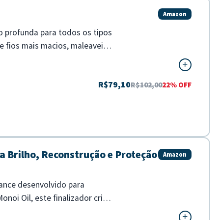
Amazon
ao profunda para todos os tipos
 fios mais macios, maleaveis
R$79,10
R$102,00
22% OFF
a Brilho, Reconstrução e Proteção
Amazon
mance desenvolvido para
noi Oil, este finalizador cria