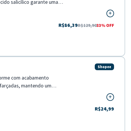
cido salicílico garante uma
R$86,39
R$129,90
33% OFF
Shopee
iforme com acabamento
isfarçadas, mantendo um
R$24,99