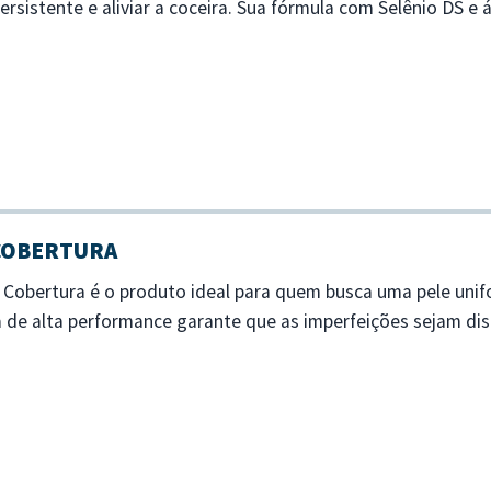
rsistente e aliviar a coceira. Sua fórmula com Selênio DS e á
to hidrata os cabelo...
 COBERTURA
a Cobertura é o produto ideal para quem busca uma pele un
la de alta performance garante que as imperfeições sejam d
 longo do dia. - Alta cobertur...