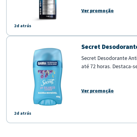
Ver promoção
2d atrás
Secret Desodorante
Secret Desodorante Anti
até 72 horas. Destaca-s
agradável de lavanda, id
Ver promoção
2d atrás