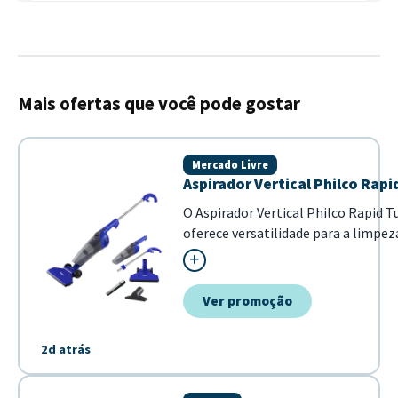
Mais ofertas que você pode gostar
Mercado Livre
Aspirador Vertical Philco Rap
O Aspirador Vertical Philco Rapid 
oferece versatilidade para a limpez
ele pode ser utilizado como aspirad
facilitando o alcance em diferentes
reservatório de 1...
Ver promoção
2d atrás