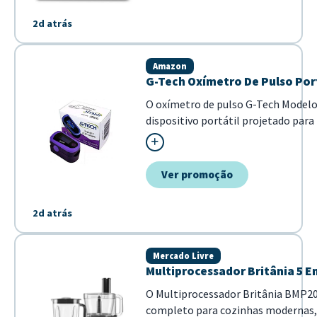
2d atrás
Amazon
G-Tech Oxímetro De Pulso Por
O oxímetro de pulso G-Tech Model
dispositivo portátil projetado para
no sangue (SpO2) e frequência card
precisa. Destaca-se por sua tela OLE
visualização dos dados em tempo rea
Ver promoção
2d atrás
Mercado Livre
Multiprocessador Britânia 5 
O Multiprocessador Britânia BMP
completo para cozinhas modernas