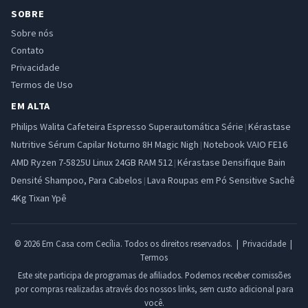
SOBRE
Sobre nós
Contato
Privacidade
Termos de Uso
EM ALTA
Philips Walita Cafeteira Espresso Superautomática Série
Kérastase
|
Nutritive Sérum Capilar Noturno 8H Magic Nigh
Notebook VAIO FE16
|
AMD Ryzen 7-5825U Linux 24GB RAM 512
Kérastase Densifique Bain
|
Densité Shampoo, Para Cabelos
Lava Roupas em Pó Sensitive Sachê
|
4Kg Tixan Ypê
© 2026 Em Casa com Cecília. Todos os direitos reservados. |
Privacidade
|
Termos
Este site participa de programas de afiliados. Podemos receber comissões
por compras realizadas através dos nossos links, sem custo adicional para
você.