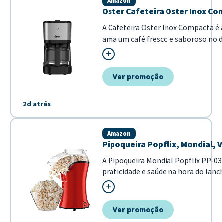
Amazon
Oster Cafeteira Oster Inox Co
A Cafeteira Oster Inox Compacta é 
ama um café fresco e saboroso no d
0,75L, ela é ideal para preparar a b
ou para pequenas reuniões. Seu de
com q...
Ver promoção
2d atrás
Amazon
Pipoqueira Popflix, Mondial, 
A Pipoqueira Mondial Popflix PP-03
praticidade e saúde na hora do lan
vermelha, este eletroportátil utili
milho, dispensando o uso de óleo ou 
Ver promoção