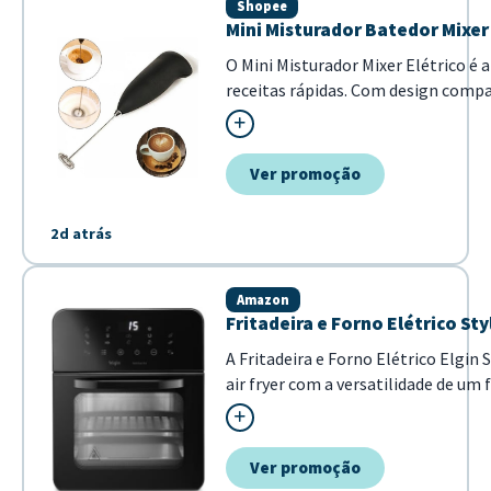
Shopee
Mini Misturador Batedor Mixer 
O Mini Misturador Mixer Elétrico é 
receitas rápidas. Com design compac
mistura homogênea de ovos. - Funci
Ver promoção
2d atrás
Amazon
Fritadeira e Forno Elétrico Styl
A Fritadeira e Forno Elétrico Elgin
air fryer com a versatilidade de u
moderno, este modelo 3 em 1 é a so
completas com mais saúde e agilida.
Ver promoção