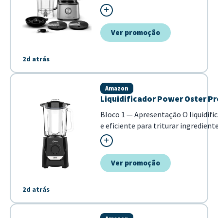
liquidificador, batedeira, mixer e 
dispositivo. Ideal para quem busca pr
Ver promoção
2d atrás
Amazon
Liquidificador Power Oster Pr
Bloco 1 — Apresentação O liquidif
e eficiente para triturar ingredie
pela capacidade de 2,2 litros e pot
como sucos, cremes e batidas. Ide...
Ver promoção
2d atrás