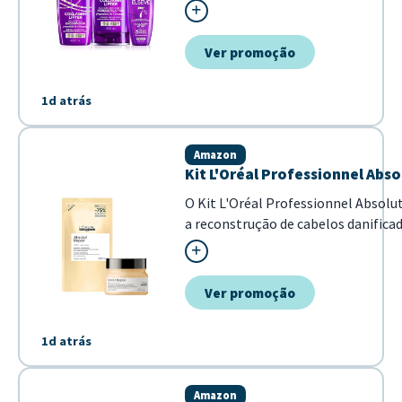
elimina a...
Ver promoção
1d atrás
Amazon
Kit L'Oréal Professionnel Abs
O Kit L'Oréal Professionnel Absol
a reconstrução de cabelos danific
tratamento proporciona cuidado inten
Ver promoção
1d atrás
Amazon