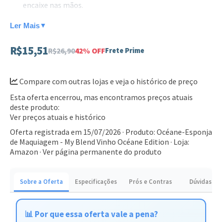
encaixe nas mãos.
Textura macia que não absorve excesso de produto.
Ler Mais
▼
Versátil: ideal para aplicar maquiagens líquidas,
R$15,51
R$26,90
42% OFF
Frete Prime
cremosas ou em pó.
Acabamento impecável e uniforme na pele.
Compare com outras lojas e veja o histórico de preço
Este produto é ideal para iniciantes e profissionais que
Esta oferta encerrou, mas encontramos preços atuais
buscam praticidade na rotina de beleza. Aproveite a
deste produto:
qualidade Océane e adquira a sua esponja para um
Ver preços atuais e histórico
acabamento de salão em casa.
Oferta registrada em 15/07/2026 · Produto: Océane-Esponja
de Maquiagem - My Blend Vinho Océane Edition · Loja:
Amazon ·
Ver página permanente do produto
Sobre a Oferta
Especificações
Prós e Contras
Dúvidas
📊 Por que essa oferta vale a pena?