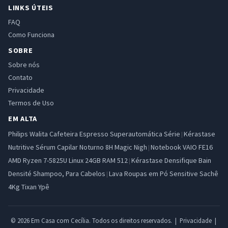
LINKS ÚTEIS
FAQ
Como Funciona
SOBRE
Sobre nós
Contato
Privacidade
Termos de Uso
EM ALTA
Philips Walita Cafeteira Espresso Superautomática Série
Kérastase
|
Nutritive Sérum Capilar Noturno 8H Magic Nigh
Notebook VAIO FE16
|
AMD Ryzen 7-5825U Linux 24GB RAM 512
Kérastase Densifique Bain
|
Densité Shampoo, Para Cabelos
Lava Roupas em Pó Sensitive Sachê
|
4Kg Tixan Ypê
© 2026 Em Casa com Cecília. Todos os direitos reservados. |
Privacidade
|