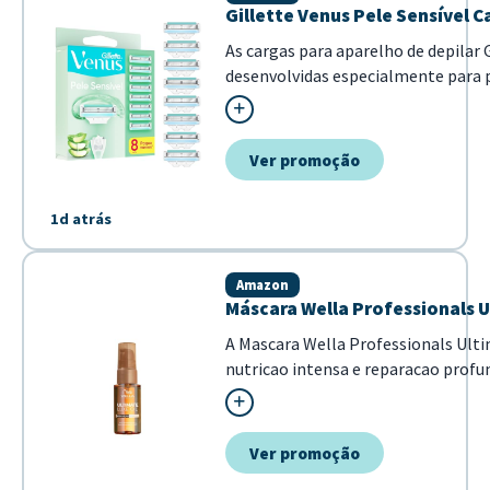
Gillette Venus Pele Sensível C
As cargas para aparelho de depilar 
desenvolvidas especialmente para 
minimizando irritações. Com tecno
suavemente sobre a pele, sendo idea
Ver promoção
1d atrás
Amazon
Máscara Wella Professionals U
A Mascara Wella Professionals Ulti
nutricao intensa e reparacao profu
cabelo. Com uma formula poderosa 
Omega-9, ela garante fios mais ma
brilho intenso em poucos minuto...
Ver promoção