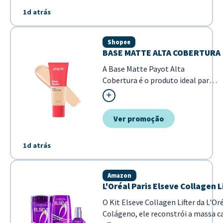
1d atrás
Shopee
BASE MATTE ALTA COBERTURA
A Base Matte Payot Alta
Cobertura é o produto ideal para
quem busca uma pele uniforme
com acabamento profissional. Sua
fórmula de alta performance
Ver promoção
garante que as imperfeições
sejam disfarçadas, mantendo um
1d atrás
aspecto matte natural ao longo
do dia. - Alta cobertur...
Amazon
L'Oréal Paris Elseve Collagen
O Kit Elseve Collagen Lifter da L'O
Colágeno, ele reconstrói a massa ca