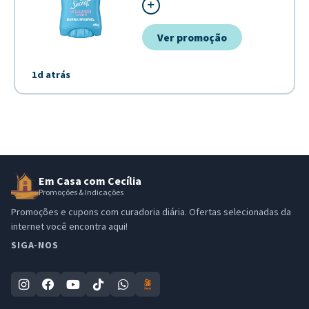
Destaca-se por sua formulação pH-b
pele, combinada com o aroma agrad
pre...
Ver promoção
1d atrás
Em Casa com Cecília
Promoções & Indicações
Promoções e cupons com curadoria diária. Ofertas selecionadas da
internet você encontra aqui!
SIGA-NOS