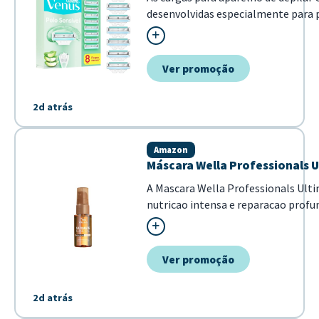
desenvolvidas especialmente para 
minimizando irritações. Com tecno
suavemente sobre a pele, sendo idea
Ver promoção
2d atrás
Amazon
Máscara Wella Professionals U
A Mascara Wella Professionals Ulti
nutricao intensa e reparacao profu
cabelo. Com uma formula poderosa 
Omega-9, ela garante fios mais ma
brilho intenso em poucos minuto...
Ver promoção
2d atrás