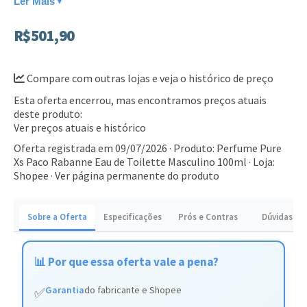
Notas de fundo: cedro e mirra.
Ler Mais
▼
Frasco de 100ml com design elegante em degradê azul e
R$501,90
preto.
Ideal para homens que buscam um perfume marcante para
Compare com outras lojas e veja o histórico de preço
ocasiões noturnas e eventos especiais. Aproveite para
Esta oferta encerrou, mas encontramos preços atuais
adquirir o seu e elevar sua presença.
deste produto:
Ver preços atuais e histórico
Oferta registrada em 09/07/2026 · Produto: Perfume Pure
Xs Paco Rabanne Eau de Toilette Masculino 100ml · Loja:
Shopee ·
Ver página permanente do produto
Sobre a Oferta
Especificações
Prós e Contras
Dúvidas
📊 Por que essa oferta vale a pena?
Garantia
do fabricante e Shopee
✅