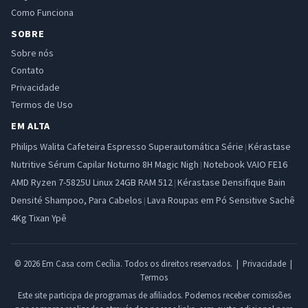
Como Funciona
SOBRE
Sobre nós
Contato
Privacidade
Termos de Uso
EM ALTA
Philips Walita Cafeteira Espresso Superautomática Série
Kérastase
|
Nutritive Sérum Capilar Noturno 8H Magic Nigh
Notebook VAIO FE16
|
AMD Ryzen 7-5825U Linux 24GB RAM 512
Kérastase Densifique Bain
|
Densité Shampoo, Para Cabelos
Lava Roupas em Pó Sensitive Sachê
|
4Kg Tixan Ypê
© 2026 Em Casa com Cecília. Todos os direitos reservados. |
Privacidade
|
Termos
Este site participa de programas de afiliados. Podemos receber comissões