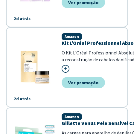
Ver promoção
2d atrás
Amazon
Kit L'Oréal Professionnel Abs
O Kit L'Oréal Professionnel Absol
a reconstrução de cabelos danific
tratamento proporciona cuidado inten
Ver promoção
2d atrás
Amazon
Gillette Venus Pele Sensível C
As cargas para aparelho de depilar 