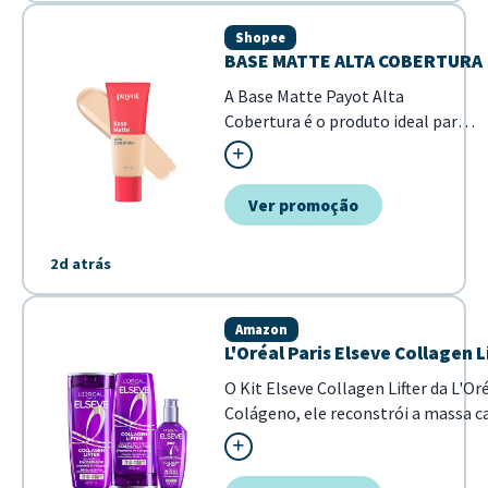
Shopee
BASE MATTE ALTA COBERTURA
A Base Matte Payot Alta
Cobertura é o produto ideal para
quem busca uma pele uniforme
com acabamento profissional. Sua
fórmula de alta performance
Ver promoção
garante que as imperfeições
sejam disfarçadas, mantendo um
2d atrás
aspecto matte natural ao longo
do dia. - Alta cobertur...
Amazon
L'Oréal Paris Elseve Collagen
O Kit Elseve Collagen Lifter da L'O
Colágeno, ele reconstrói a massa ca
elimina a...