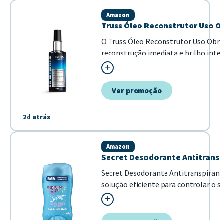
Amazon
Truss Óleo Reconstrutor Uso O
O Truss Óleo Reconstrutor Uso Obr
reconstrução imediata e brilho int
combate o frizz e ma...
Ver promoção
2d atrás
Amazon
Secret Desodorante Antitrans
Secret Desodorante Antitranspira
solução eficiente para controlar o s
Destaca-se por sua formulação pH-b
pele, combinada com o aroma agrad
pre...