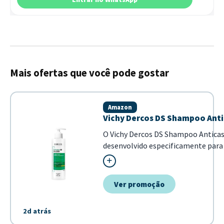
Mais ofertas que você pode gostar
Amazon
Vichy Dercos DS Shampoo Anti
O Vichy Dercos DS Shampoo Antica
desenvolvido especificamente para c
fórmula com Selênio DS e ácido sal
os cabelo...
Ver promoção
2d atrás