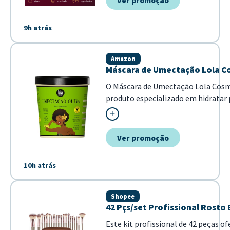
Ver promoção
9h atrás
Amazon
Máscara de Umectação Lola Co
O Máscara de Umectação Lola Cosm
produto especializado em hidratar
ressecados e detonados. Formulado 
ajuda a restaurar a umidade natura
co...
Ver promoção
10h atrás
Shopee
42 Pçs/set Profissional Rosto 
Este kit profissional de 42 peças 