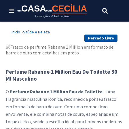
Esta oferta foi encerrada.
CASA
CECÍLIA
em
com
Promoções & Indicações
Início
Saúde e Beleza
Mercado Livre
Perfume Rabanne 1 Million Eau De Toilette 30
Ml Masculino
O
Perfume Rabanne 1 Million Eau de Toilette
e uma
fragrancia masculina iconica, reconhecida por seu frasco
em formato de barra de ouro. Com uma composicao
envolvente, ele combina notas de couro, especiarias e um
toque citrico, sendo a escolha ideal para homens modernos