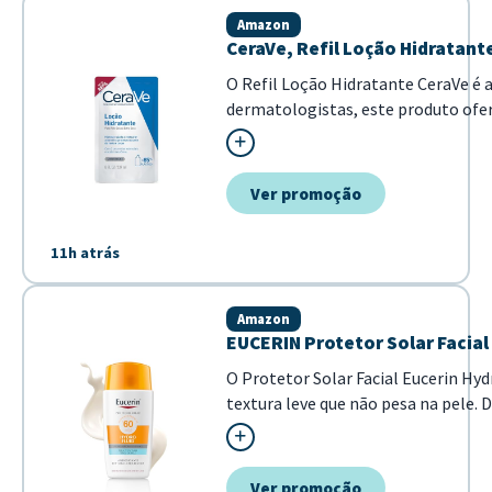
Amazon
CeraVe, Refil Loção Hidratante
O Refil Loção Hidratante CeraVe é 
dermatologistas, este produto ofer
sensação pegajosa. -...
Ver promoção
11h atrás
Amazon
EUCERIN Protetor Solar Facial 
O Protetor Solar Facial Eucerin Hyd
textura leve que não pesa na pele.
raios UVA, UVB e lu...
Ver promoção