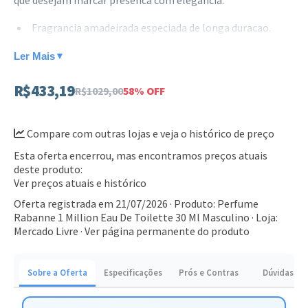
que desejam marcar presenca com elegancia.
Fragrancia amadeirada especiada de longa duracao.
Notas de cabeca vibrantes de pomelo, menta e
Ler Mais
▼
tangerina.
R$433,19
R$1029,00
58% OFF
Coracao intenso com rosa absoluta, canela e notas
picantes.
Compare com outras lojas e veja o histórico de preço
Base marcante de couro, madeira branca e patchouli.
Esta oferta encerrou, mas encontramos preços atuais
Ideal para o uso noturno ou em eventos especiais onde a
deste produto:
sofisticacao e essencial. Adquira o seu e experimente o
Ver preços atuais e histórico
poder desta fragrancia classica.
Oferta registrada em 21/07/2026 · Produto: Perfume
Rabanne 1 Million Eau De Toilette 30 Ml Masculino · Loja:
Mercado Livre ·
Ver página permanente do produto
Sobre a Oferta
Especificações
Prós e Contras
Dúvidas