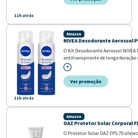
11h atrás
Amazon
NIVEA Desodorante Aerossol Pr
O Kit Desodorante Aerossol NIVEA 
antitranspirante de longa duração 
fórmula exclusiva garante 72 horas
macia e hidratada sem o uso de á...
Ver promoção
11h atrás
Amazon
OAZ Protetor Solar Corporal F
O Protetor Solar OAZ FPS 70 ofere