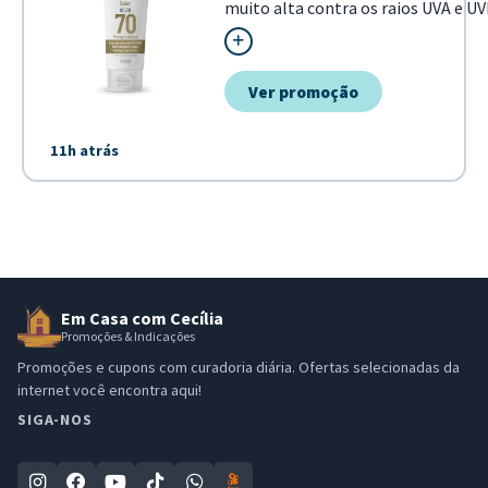
muito alta contra os raios UVA e U
uma escolha essencial para o cuidad
pele. Sua fórmula foi desenvolvida 
proteção e hidratação simultânea
Ver promoção
a saúde cutânea em diversas con...
11h atrás
Em Casa com Cecília
Promoções & Indicações
Promoções e cupons com curadoria diária. Ofertas selecionadas da
internet você encontra aqui!
SIGA-NOS