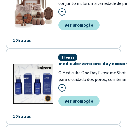
conjunto inclui uma variedade de pi
Inclui pincéis...
Ver promoção
10h atrás
Shopee
medicube zero one day exosom
O Medicube One Day Exosome Shot
para o cuidado dos poros, combina
fórmula potente. Disponível nas c
oferece uma solução específica para
Ver promoção
10h atrás