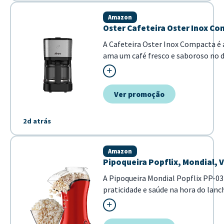
Amazon
Oster Cafeteira Oster Inox Co
A Cafeteira Oster Inox Compacta é 
ama um café fresco e saboroso no d
0,75L, ela é ideal para preparar a b
ou para pequenas reuniões. Seu de
com q...
Ver promoção
2d atrás
Amazon
Pipoqueira Popflix, Mondial, 
A Pipoqueira Mondial Popflix PP-03
praticidade e saúde na hora do lan
vermelha, este eletroportátil utili
milho, dispensando o uso de óleo ou 