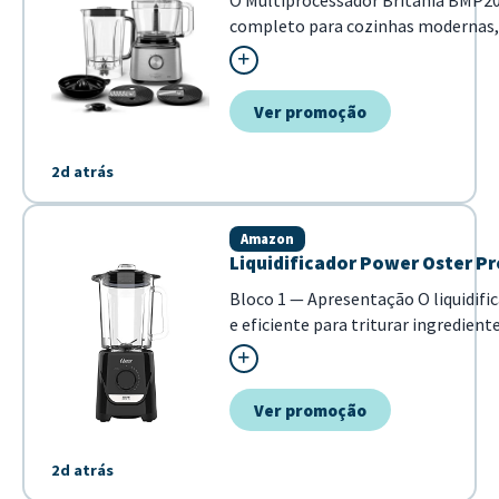
O Multiprocessador Britânia BMP
completo para cozinhas modernas
liquidificador, batedeira, mixer e 
dispositivo. Ideal para quem busca pr
Ver promoção
2d atrás
Amazon
Liquidificador Power Oster Pr
Bloco 1 — Apresentação O liquidif
e eficiente para triturar ingredie
pela capacidade de 2,2 litros e pot
como sucos, cremes e batidas. Ide...
Ver promoção
2d atrás