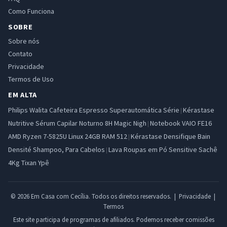
Como Funciona
SOBRE
Sobre nós
Contato
Privacidade
Termos de Uso
EM ALTA
Philips Walita Cafeteira Espresso Superautomática Série
Kérastase
|
Nutritive Sérum Capilar Noturno 8H Magic Nigh
Notebook VAIO FE16
|
AMD Ryzen 7-5825U Linux 24GB RAM 512
Kérastase Densifique Bain
|
Densité Shampoo, Para Cabelos
Lava Roupas em Pó Sensitive Sachê
|
4Kg Tixan Ypê
© 2026 Em Casa com Cecília. Todos os direitos reservados. |
Privacidade
|
Termos
Este site participa de programas de afiliados. Podemos receber comissões