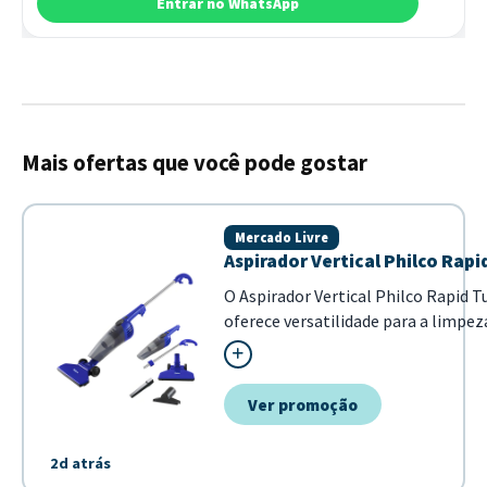
Entrar no WhatsApp
Mais ofertas que você pode gostar
Mercado Livre
Aspirador Vertical Philco Rap
O Aspirador Vertical Philco Rapid 
oferece versatilidade para a limpez
ele pode ser utilizado como aspirad
facilitando o alcance em diferentes
reservatório de 1...
Ver promoção
2d atrás