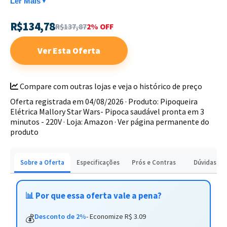
Design temático Star Wars oficial
Ler Mais
▼
Bocal direcionador para servir direto na tigela
R$134,78
R$137,87
2% OFF
Ideal para noites de filmes em família ou para presentear
Ver Esta Oferta
fãs da franquia. Aproveite a praticidade e o estilo para suas
sessões de cinema em casa.
Compare com outras lojas e veja o histórico de preço
Oferta registrada em 04/08/2026 · Produto: Pipoqueira
Elétrica Mallory Star Wars- Pipoca saudável pronta em 3
minutos - 220V · Loja: Amazon ·
Ver página permanente do
produto
Sobre a Oferta
Especificações
Prós e Contras
Dúvidas
📊 Por que essa oferta vale a pena?
Desconto de 2%
- Economize R$ 3.09
💰