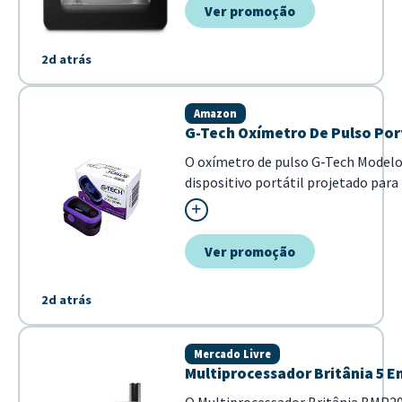
Ver promoção
2d atrás
Amazon
G-Tech Oxímetro De Pulso Por
O oxímetro de pulso G-Tech Model
dispositivo portátil projetado para
no sangue (SpO2) e frequência card
precisa. Destaca-se por sua tela OLE
visualização dos dados em tempo rea
Ver promoção
2d atrás
Mercado Livre
Multiprocessador Britânia 5 