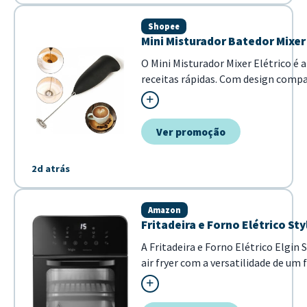
Shopee
Mini Misturador Batedor Mixer 
O Mini Misturador Mixer Elétrico é 
receitas rápidas. Com design compac
mistura homogênea de ovos. - Funci
Ver promoção
2d atrás
Amazon
Fritadeira e Forno Elétrico Styl
A Fritadeira e Forno Elétrico Elgin
air fryer com a versatilidade de u
moderno, este modelo 3 em 1 é a so
completas com mais saúde e agilida.