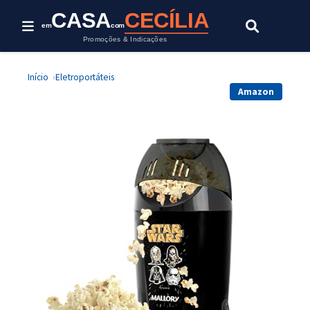
CASA
CECÍLIA
em
com
Promoções & Indicações
Início
Eletroportáteis
Amazon