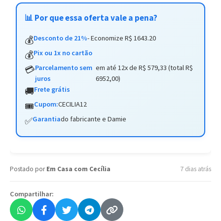
📊 Por que essa oferta vale a pena?
Desconto de 21%
- Economize R$ 1643.20
💰
Pix ou 1x no cartão
💰
Parcelamento sem
em até 12x de R$ 579,33 (total R$
💳
juros
6952,00)
Frete grátis
🚚
Cupom:
CECILIA12
🎟️
Garantia
do fabricante e Damie
✅
Postado por
Em Casa com Cecília
7 dias atrás
Compartilhar: