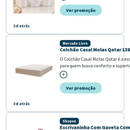
Ver promoção
3d atrás
Mercado Livre
Colchão Casal Molas Qatar 1
O Colchão Casal Molas Qatar é a es
para quem busca conforto e suport
descanso diário. Com dimensões de
22cm de altura, ele se adapta perf
camas de casal padrão. - Estrutura
Ver promoção
molas para melhor suporte - Dimen.
3d atrás
Shopee
Escrivaninha Com Gaveta Com