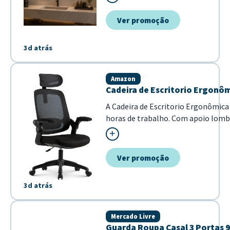
quem busca um toque natural e sofi
Ver promoção
3d atrás
Amazon
Cadeira de Escritorio Ergonôm
A Cadeira de Escritorio Ergonômica
horas de trabalho. Com apoio lomba
quem busca uma s...
Ver promoção
3d atrás
Mercado Livre
Guarda Roupa Casal 3 Portas 