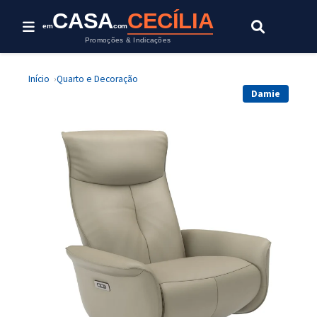
CASA
CECÍLIA
em
com
Promoções & Indicações
Início
Quarto e Decoração
Damie