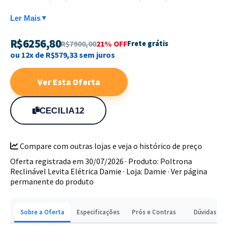
estofamento de alta qualidade oferece suporte
Ler Mais
▼
ergonômico, garantindo conforto prolongado para leitura
ou descanso.
R$6256,80
R$7900,00
21% OFF
Frete grátis
ou 12x de R$579,33 sem juros
Estrutura resistente com base giratória estável
Sistema de reclinação elétrica intuitivo
Ver Esta Oferta
Design elegante e acabamento premium
Ergonomia pensada para o seu bem-estar
CECILIA12
Garanta agora um upgrade no seu conforto e transforme
seu ambiente com a elegância da linha Levita.
Compare com outras lojas e veja o histórico de preço
Oferta registrada em 30/07/2026 · Produto: Poltrona
Reclinável Levita Elétrica Damie · Loja: Damie ·
Ver página
permanente do produto
Sobre a Oferta
Especificações
Prós e Contras
Dúvidas