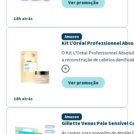
Ver promoção
18h atrás
Amazon
Kit L'Oréal Professionnel Abs
O Kit L'Oréal Professionnel Absol
a reconstrução de cabelos danific
tratamento proporciona cuidado inten
Ver promoção
18h atrás
Amazon
Gillette Venus Pele Sensível C
As cargas para aparelho de depilar 