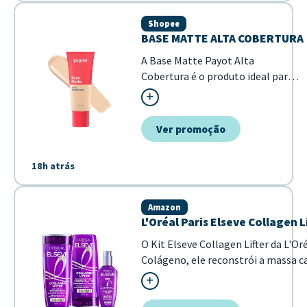
Shopee
BASE MATTE ALTA COBERTURA
A Base Matte Payot Alta
Cobertura é o produto ideal para
quem busca uma pele uniforme
com acabamento profissional. Sua
fórmula de alta performance
Ver promoção
garante que as imperfeições
sejam disfarçadas, mantendo um
18h atrás
aspecto matte natural ao longo
do dia. - Alta cobertur...
Amazon
L'Oréal Paris Elseve Collagen
O Kit Elseve Collagen Lifter da L'O
Colágeno, ele reconstrói a massa ca
elimina a...