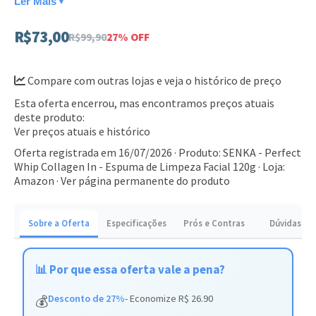
Ler Mais
▼
Espuma rica e densa que limpa profundamente os poros
sem agredir
R$73,00
R$99,90
27% OFF
Contém ácido hialurônico para manter a umidade
natural da pele
Compare com outras lojas e veja o histórico de preço
Textura suave e cremosa, ideal para todos os tipos de
Esta oferta encerrou, mas encontramos preços atuais
deste produto:
pele
Ver preços atuais e histórico
Este produto é perfeito para quem deseja um cuidado diário
Oferta registrada em 16/07/2026 · Produto: SENKA - Perfect
eficaz com qualidade profissional. Adicione este passo
Whip Collagen In - Espuma de Limpeza Facial 120g · Loja:
Amazon ·
Ver página permanente do produto
essencial à sua rotina de skincare e sinta a diferença na
textura da sua pele.
Sobre a Oferta
Especificações
Prós e Contras
Dúvidas
📊 Por que essa oferta vale a pena?
Desconto de 27%
- Economize R$ 26.90
💰