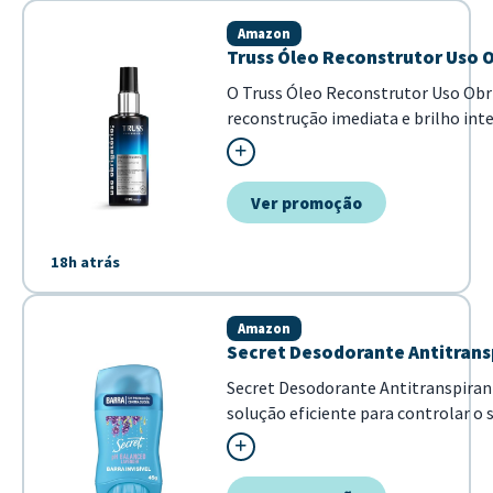
Amazon
Truss Óleo Reconstrutor Uso O
O Truss Óleo Reconstrutor Uso Obr
reconstrução imediata e brilho int
combate o frizz e ma...
Ver promoção
18h atrás
Amazon
Secret Desodorante Antitrans
Secret Desodorante Antitranspira
solução eficiente para controlar o s
Destaca-se por sua formulação pH-b
pele, combinada com o aroma agrad
pre...