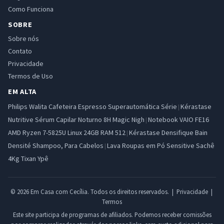
Como Funciona
SOBRE
Sobre nós
Contato
Privacidade
Termos de Uso
EM ALTA
Philips Walita Cafeteira Espresso Superautomática Série
Kérastase
|
Nutritive Sérum Capilar Noturno 8H Magic Nigh
Notebook VAIO FE16
|
AMD Ryzen 7-5825U Linux 24GB RAM 512
Kérastase Densifique Bain
|
Densité Shampoo, Para Cabelos
Lava Roupas em Pó Sensitive Sachê
|
4Kg Tixan Ypê
© 2026 Em Casa com Cecília. Todos os direitos reservados. |
Privacidade
|
Termos
Este site participa de programas de afiliados. Podemos receber comissões