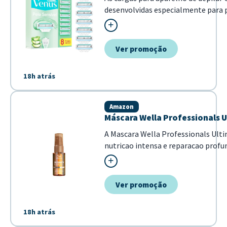
desenvolvidas especialmente para 
minimizando irritações. Com tecno
suavemente sobre a pele, sendo idea
Ver promoção
18h atrás
Amazon
Máscara Wella Professionals U
A Mascara Wella Professionals Ulti
nutricao intensa e reparacao profu
cabelo. Com uma formula poderosa 
Omega-9, ela garante fios mais ma
brilho intenso em poucos minuto...
Ver promoção
18h atrás