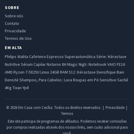
SOBRE
Sobre nós
Contato
Privacidade
Termos de Uso
EM ALTA
Philips Walita Cafeteira Espresso Superautomática Série
Kérastase
|
Nutritive Sérum Capilar Noturno 8H Magic Nigh
Notebook VAIO FE16
|
AMD Ryzen 7-5825U Linux 24GB RAM 512
Kérastase Densifique Bain
|
Densité Shampoo, Para Cabelos
Lava Roupas em Pó Sensitive Sachê
|
4Kg Tixan Ypê
© 2026 Em Casa com Cecília. Todos os direitos reservados. |
Privacidade
|
Termos
Este site participa de programas de afiliados. Podemos receber comissões
por compras realizadas através dos nossos links, sem custo adicional para
você.