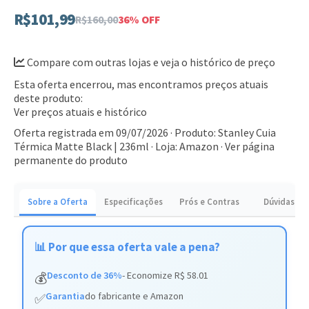
temperatura.
R$101,99
R$160,00
36% OFF
Design ergonômico e acabamento resistente na cor
preta.
Compare com outras lojas e veja o histórico de preço
Ideal para quem valoriza tradição com tecnologia térmica
Esta oferta encerrou, mas encontramos preços atuais
moderna. Garanta a sua cuia Stanley e eleve o nível do seu
deste produto:
momento de mate.
Ver preços atuais e histórico
Oferta registrada em 09/07/2026 · Produto: Stanley Cuia
Térmica Matte Black | 236ml · Loja: Amazon ·
Ver página
permanente do produto
Sobre a Oferta
Especificações
Prós e Contras
Dúvidas
📊 Por que essa oferta vale a pena?
Desconto de 36%
- Economize R$ 58.01
💰
Garantia
do fabricante e Amazon
✅