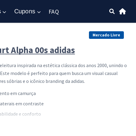
FAQ
s
Cupons
Mercado Livre
rt Alpha 00s adidas
leitura inspirada na estética clássica dos anos 2000, unindo o
Este modelo é perfeito para quem busca um visual casual
s sóbrias e o icônico branding da adidas.
mento em camurça
 laterais em contraste
abilidade e conforto
prolongado