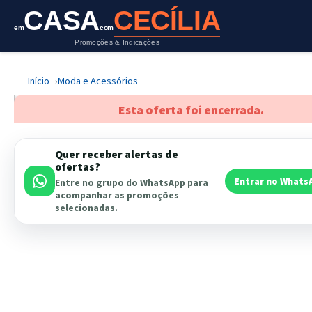
CASA
CECÍLIA
em
com
Promoções & Indicações
Início
Moda e Acessórios
Esta oferta foi encerrada.
Quer receber alertas de
ofertas?
Entrar no Whats
Entre no grupo do WhatsApp para
acompanhar as promoções
selecionadas.