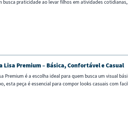
m busca praticidade ao levar filhos em atividades cotidianas
durante os deslocamentos...
 Lisa Premium – Básica, Confortável e Casual
sa Premium é a escolha ideal para quem busca um visual bás
po, esta peça é essencial para compor looks casuais com facil
cio - Modelagem básica...