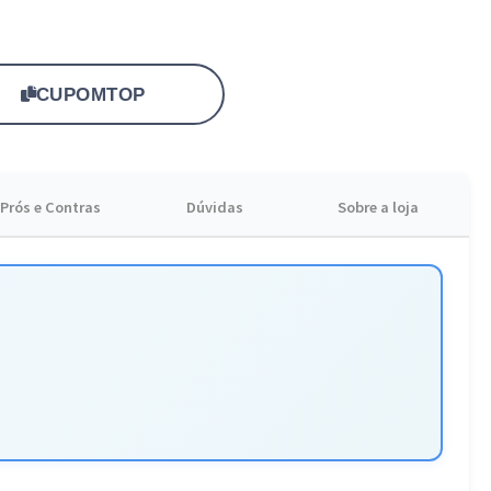
es urbanas e casuais com muito estilo. Aproveite a
u guarda-roupa agora mesmo.
CUPOMTOP
Prós e Contras
Dúvidas
Sobre a loja