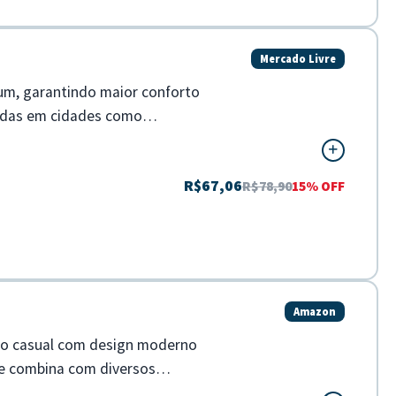
Mercado Livre
um, garantindo maior conforto
radas em cidades como
R$67,06
R$78,90
15% OFF
Amazon
ado casual com design moderno
ue combina com diversos