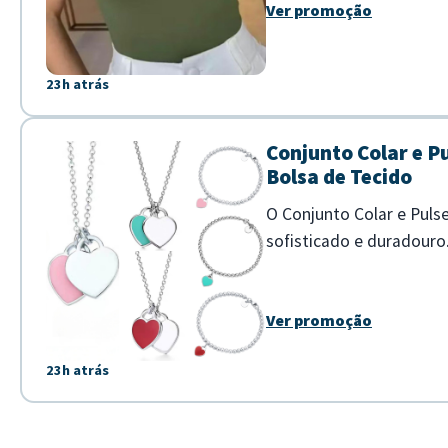
Ver promoção
23h atrás
Conjunto Colar e P
Bolsa de Tecido
O Conjunto Colar e Puls
sofisticado e duradouro
ideal para compor looks 
Ver promoção
23h atrás