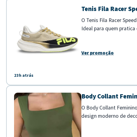
Tenis Fila Racer S
O Tenis Fila Racer Spee
Ideal para quem pratica
tecnologia de amortecim
Ver promoção
23h atrás
Body Collant Femi
O Body Collant Feminino
design moderno de decot
quadrado que valoriza o c