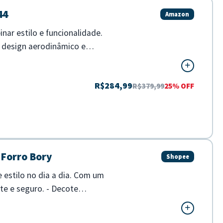
44
Amazon
ar estilo e funcionalidade.
u design aerodinâmico e
R$284,99
R$379,99
25% OFF
 Forro Bory
Shopee
 estilo no dia a dia. Com um
te e seguro. - Decote