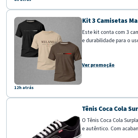
Kit 3 Camisetas M
Este kit conta com 3 c
e durabilidade para o u
Califórnia, Milão e Paris
Ver promoção
12h atrás
Tênis Coca Cola Su
O Tênis Coca Cola Surpl
e autêntico. Com acabam
estilos. - Confeccionado 