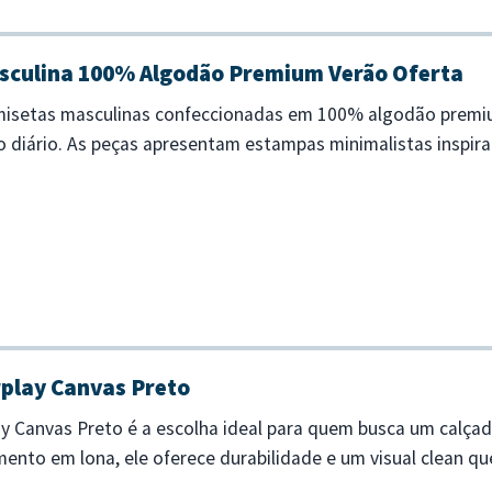
asculina 100% Algodão Premium Verão Oferta
amisetas masculinas confeccionadas em 100% algodão premi
so diário. As peças apresentam estampas minimalistas inspi
, oferecendo um visual m...
rplay Canvas Preto
ay Canvas Preto é a escolha ideal para quem busca um calç
ento em lona, ele oferece durabilidade e um visual clean q
em material canvas r...