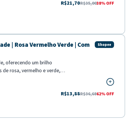
R$21,70
R$35,00
38% OFF
dade | Rosa Vermelho Verde | Com
Shopee
de, oferecendo um brilho
 de rosa, vermelho e verde,
R$13,88
R$36,68
62% OFF