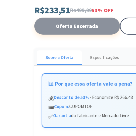
Este tênis é a escolha ideal para compor produçõ
R$233,51
oportunidade para adicionar este clássico ao se
R$499,99
53% OFF
Oferta Encerrada
Sobre a Oferta
Especificações
📊 Por que essa oferta vale a pena?
Desconto de 53%
- Economize R$ 266.48
💰
Cupom:
CUPOMTOP
🎟️
Garantia
do fabricante e Mercado Livre
✅