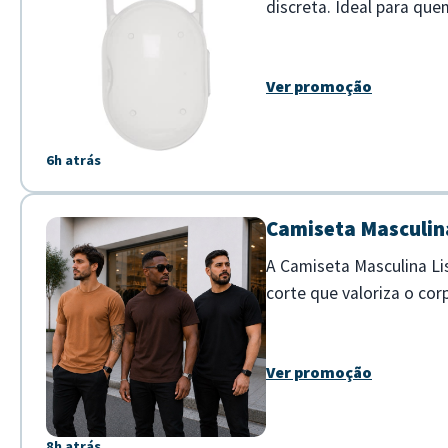
discreta. Ideal para que
conforto dos pequenos 
Ver promoção
6h atrás
Camiseta Masculina
A Camiseta Masculina Li
corte que valoriza o cor
qualidade com toque ma
Ver promoção
8h atrás