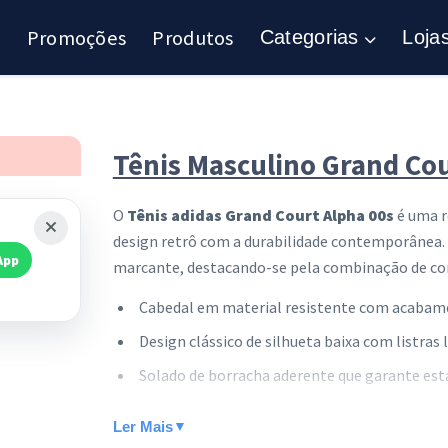
Promoções
Produtos
Categorias
Loja
Tênis Masculino Grand Cou
O
Tênis adidas Grand Court Alpha 00s
é uma re
design retrô com a durabilidade contemporânea. 
App
marcante, destacando-se pela combinação de core
Cabedal em material resistente com acaba
Design clássico de silhueta baixa com listras
Solado de borracha aderente que garante est
Palmilha acolchoada ideal para o uso diário 
Ler Mais
▼