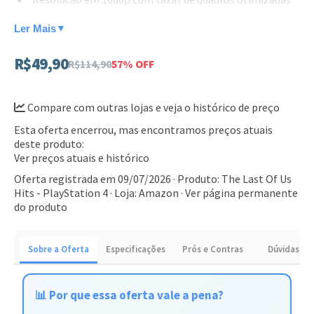
Inclui o capitulo adicional Left Behind
Ler Mais
▼
Mapas multijogador e dificuldades extras inclusos
R$49,90
R$114,90
57% OFF
Texturas e modelos de personagens aprimorados
Ideal para fas de acao e narrativa cinematografica que
Compare com outras lojas e veja o histórico de preço
desejam conhecer ou revisitar esta obra-prima. Adquira sua
Esta oferta encerrou, mas encontramos preços atuais
copia do jogo e viva esta historia inesquecivel.
deste produto:
Ver preços atuais e histórico
Oferta registrada em 09/07/2026 · Produto: The Last Of Us
Hits - PlayStation 4 · Loja: Amazon ·
Ver página permanente
do produto
Sobre a Oferta
Especificações
Prós e Contras
Dúvidas
📊 Por que essa oferta vale a pena?