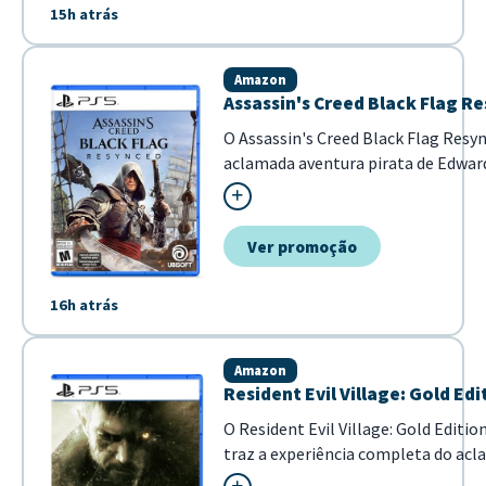
15h atrás
para a nova geração de
consoles. Com uma
atmosfera única e gráficos
Amazon
ultrarrealistas, o game
Assassin's Creed Black Flag Re
promete...
O Assassin's Creed Black Flag Resyn
aclamada aventura pirata de Edwar
otimizada para a nova geração de c
Esta versão aprimorada oferece vis
jogabilidade refinada para uma expe
Ver promoção
16h atrás
Amazon
Resident Evil Village: Gold Edi
O Resident Evil Village: Gold Editio
traz a experiência completa do acl
da Capcom. Esta edição especial re