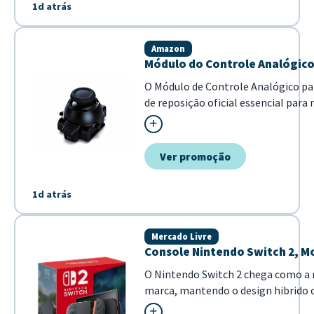
1d atrás
Amazon
Módulo do Controle Analógic
O Módulo de Controle Analógico pa
de reposição oficial essencial para
profissional sempre em perfeitas c
especificamente para o controle se
permite que você substitua f...
Ver promoção
1d atrás
Mercado Livre
Console Nintendo Switch 2, 
O Nintendo Switch 2 chega como a 
marca, mantendo o design hibrido c
alternar entre o modo portatil e o