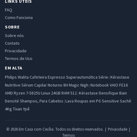
LINKS ÚTEIS
FAQ
Como Funciona
SOBRE
Sobre nós
Contato
Privacidade
Termos de Uso
EM ALTA
Philips Walita Cafeteira Espresso Superautomática Série
Kérastase
|
Nutritive Sérum Capilar Noturno 8H Magic Nigh
Notebook VAIO FE16
|
AMD Ryzen 7-5825U Linux 24GB RAM 512
Kérastase Densifique Bain
|
Densité Shampoo, Para Cabelos
Lava Roupas em Pó Sensitive Sachê
|
4Kg Tixan Ypê
© 2026 Em Casa com Cecília. Todos os direitos reservados. |
Privacidade
|
Termos