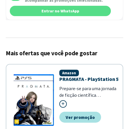
acompanhar as promoções selecionadas.
Entrar no WhatsApp
Mais ofertas que você pode gostar
Amazon
PRAGMATA - PlayStation 5
Prepare-se para uma jornada
de ficção científica
extraordinária com
Pragmata, o novo e
misterioso título de ação e
Ver promoção
aventura da Capcom
desenvolvido especialmente