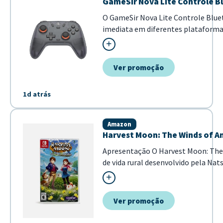
GameSir Nova Lite Controle Bl
O GameSir Nova Lite Controle Bluet
imediata em diferentes plataformas
vibração para fee...
Ver promoção
1d atrás
Amazon
Harvest Moon: The Winds of A
Apresentação O Harvest Moon: The
de vida rural desenvolvido pela Na
Nintendo Switch. Este título desta
experiência imersiva de exploração,
comunidade em um mundo aberto..
Ver promoção