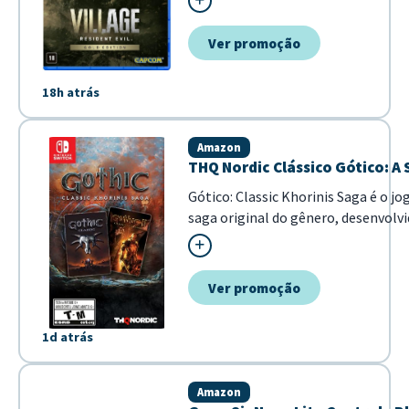
conteúdos adicionais, proporciona
imersiva e aterrorizante. - Inclui o j
Ver promoção
18h atrás
Amazon
THQ Nordic Clássico Gótico: A
Gótico: Classic Khorinis Saga é o j
saga original do gênero, desenvolv
narrativa imersiva e mecânicas de 
únicas de exploração e combate em
Ver promoção
1d atrás
Amazon