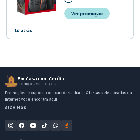
nacional conta com o padrao de to
praticidade na insta...
Ver promoção
1d atrás
Em Casa com Cecília
Promoções & Indicações
Promoções e cupons com curadoria diária. Ofertas selecionadas da
internet você encontra aqui!
SIGA-NOS