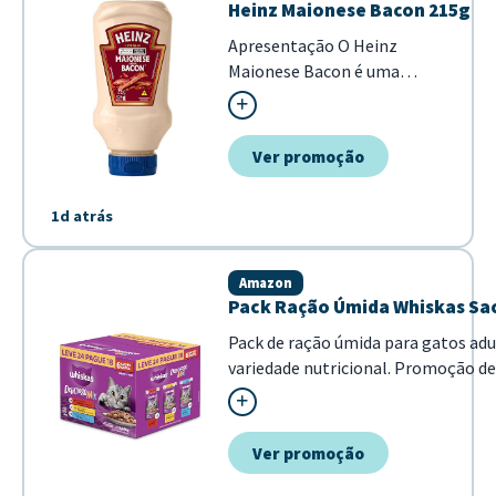
Heinz Maionese Bacon 215g
Apresentação O Heinz
Maionese Bacon é uma
maionese especializada que
combina sabor de bacon com
cremosidade tradicional. Ideal
Ver promoção
para elevar pratos salgados,
sanduíches e
1d atrás
acompanhamentos com um
toque gourmet e versátil.
Benefícios - Sabor intenso de
Amazon
bacon incorp...
Pack Ração Úmida Whiskas Sac
Pack de ração úmida para gatos ad
variedade nutricional. Promoção de
o seu pet.
Ver promoção