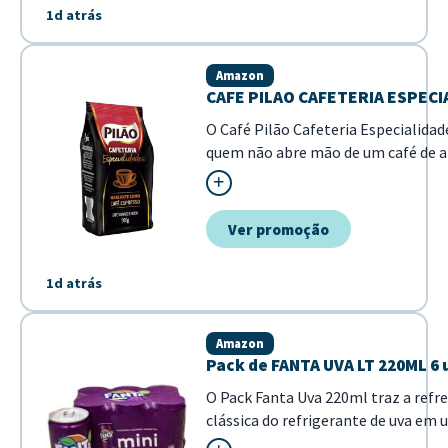
1d atrás
Amazon
CAFE PILAO CAFETERIA ESPEC
O Café Pilão Cafeteria Especialidad
quem não abre mão de um café de al
Com uma torra equilibrada, este c
marcante, inspirado na experiência d
Ver promoção
1d atrás
Amazon
Pack de FANTA UVA LT 220ML 6
O Pack Fanta Uva 220ml traz a refr
clássica do refrigerante de uva em
formato prático e ideal para o co