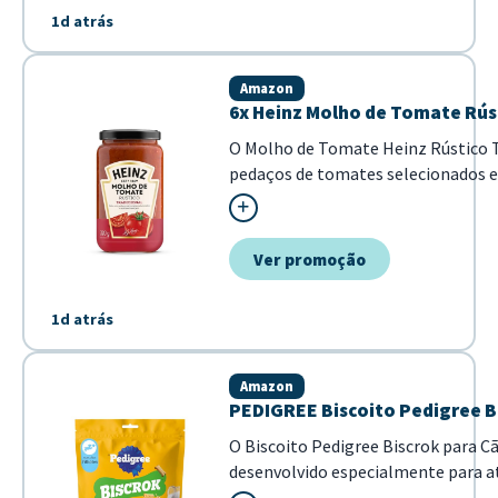
1d atrás
Amazon
6x Heinz Molho de Tomate Rúst
O Molho de Tomate Heinz Rústico T
pedaços de tomates selecionados e 
Esta versão em embalagem de vidro 
frescor dos ingredientes, garantind
pa...
Ver promoção
1d atrás
Amazon
PEDIGREE Biscoito Pedigree Bi
O Biscoito Pedigree Biscrok para C
desenvolvido especialmente para at
dos cães em fase de crescimento. C