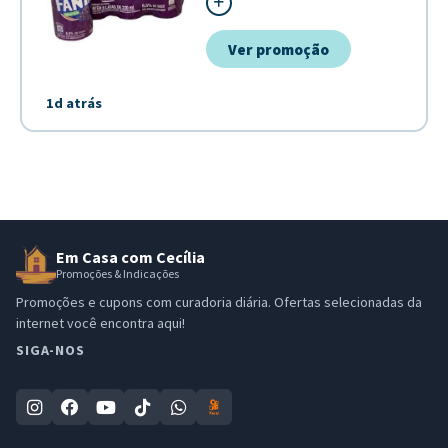
individual. Composto por 6 unidades
é perfeito para compor lanches, fe
Ver promoção
para ter sempre à mão em casa. -
Embalagem econômica...
1d atrás
Em Casa com Cecília
Promoções & Indicações
Promoções e cupons com curadoria diária. Ofertas selecionadas da
internet você encontra aqui!
SIGA-NOS