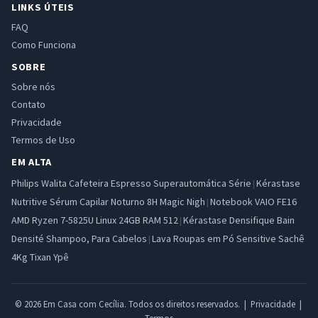
LINKS ÚTEIS
FAQ
Como Funciona
SOBRE
Sobre nós
Contato
Privacidade
Termos de Uso
EM ALTA
Philips Walita Cafeteira Espresso Superautomática Série
Kérastase
|
Nutritive Sérum Capilar Noturno 8H Magic Nigh
Notebook VAIO FE16
|
AMD Ryzen 7-5825U Linux 24GB RAM 512
Kérastase Densifique Bain
|
Densité Shampoo, Para Cabelos
Lava Roupas em Pó Sensitive Sachê
|
4Kg Tixan Ypê
© 2026 Em Casa com Cecília. Todos os direitos reservados. |
Privacidade
|