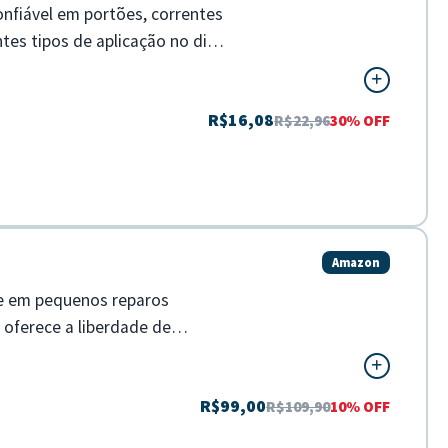
nfiável em portões, correntes
tes tipos de aplicação no dia a
R$16,08
R$22,96
30% OFF
Amazon
de em pequenos reparos
 oferece a liberdade de
R$99,00
R$109,90
10% OFF