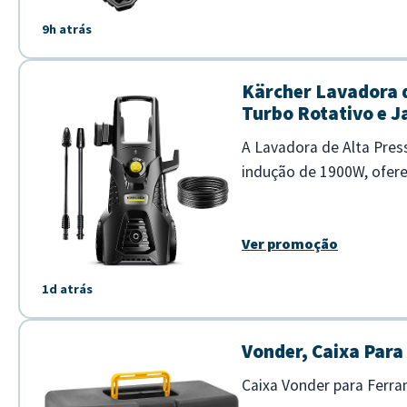
9h atrás
Kärcher Lavadora d
Turbo Rotativo e J
A Lavadora de Alta Pres
indução de 1900W, oferec
Pressão de 2100 PSI para
Ver promoção
1d atrás
Vonder, Caixa Para
Caixa Vonder para Ferra