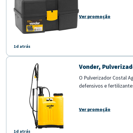
Ver promoção
1d atrás
Vonder, Pulverizado
O Pulverizador Costal Ag
defensivos e fertilizant
grandes áreas. - Capacida
Ver promoção
1d atrás