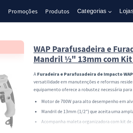
Promoções
Produtos
Categorias
Loja
WAP Parafusadeira e Fura
Mandril ½" 13mm com Kit
A
Furadeira e Parafusadeira de Impacto WA
versatilidade em manutenções e reformas residen
equipamento oferece a robustez necessária para 
Motor de 700W para alto desempenho em alve
Mandril de 13mm (1/2") que aceita uma ampla
Acompanha maleta organizadora com kit de a
Função impacto para maior eficiência em supe