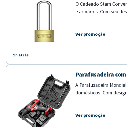
O Cadeado Stam Convenci
e armários. Com seu desi
dia. - Tamanho de 30 mm 
Ver promoção
9h atrás
Parafusadeira com 
A Parafusadeira Mondial
domésticos. Com design 
movimento necessária pa
Ver promoção