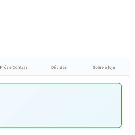
ais autônomos ou entusiastas do faça-você-mesmo que não
 uma oficina completa sempre à mão.
Prós e Contras
Dúvidas
Sobre a loja