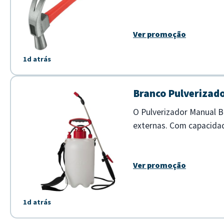
um manuseio seguro e pre
Ver promoção
1d atrás
Branco Pulverizado
O Pulverizador Manual B
externas. Com capacidad
litros - Design manual c
Ver promoção
1d atrás