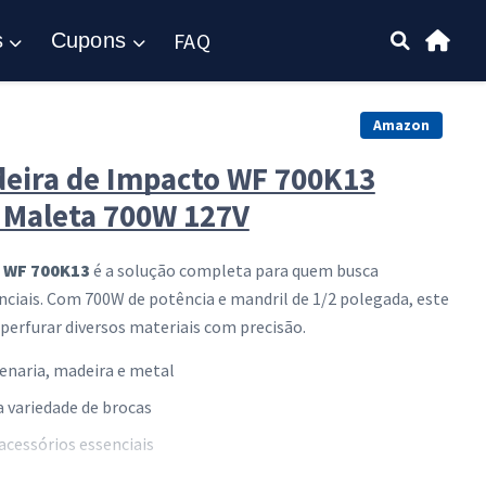
FAQ
s
Cupons
Amazon
deira de Impacto WF 700K13
 Maleta 700W 127V
P WF 700K13
é a solução completa para quem busca
ciais. Com 700W de potência e mandril de 1/2 polegada, este
perfurar diversos materiais com precisão.
naria, madeira e metal
 variedade de brocas
cessórios essenciais
rfícies rígidas