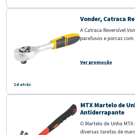
Vonder, Catraca Re
A Catraca Reversível Von
parafusos e porcas com 
para trabalhos em locais d
Ver promoção
1d atrás
MTX Martelo de Un
Antiderrapante
O Martelo de Unha MTX d
diversas tarefas de marc