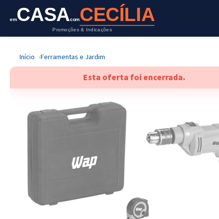
CASA
CECÍLIA
em
com
Promoções & Indicações
Início
Ferramentas e Jardim
Esta oferta foi encerrada.