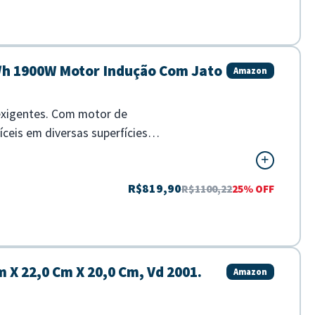
L/h 1900W Motor Indução Com Jato
Amazon
 exigentes. Com motor de
ceis em diversas superfícies. -
R$819,90
R$1100,22
25% OFF
 X 22,0 Cm X 20,0 Cm, Vd 2001.
Amazon