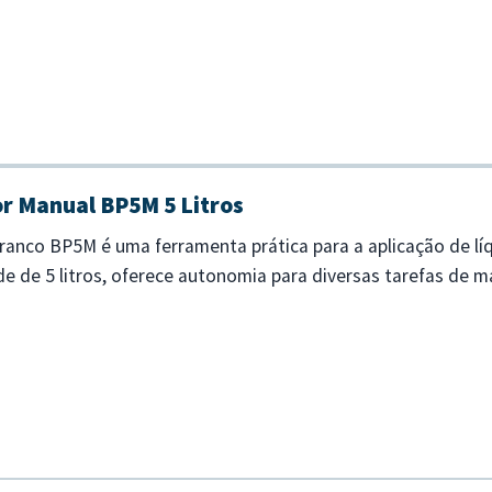
ciso. - Cabeça...
r Manual BP5M 5 Litros
ranco BP5M é uma ferramenta prática para a aplicação de líq
e de 5 litros, oferece autonomia para diversas tarefas de 
om alça de transpo...