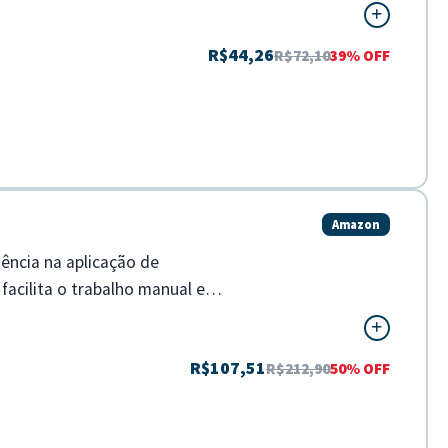
R$44,26
R$72,10
39% OFF
Amazon
iência na aplicação de
 facilita o trabalho manual em
R$107,51
R$212,90
50% OFF