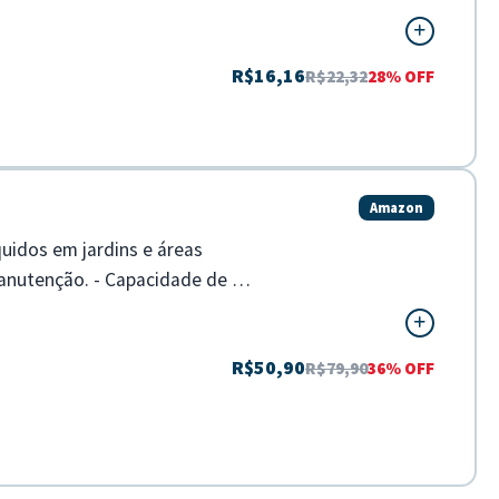
R$16,16
R$22,32
28% OFF
Amazon
uidos em jardins e áreas
manutenção. - Capacidade de 5
R$50,90
R$79,90
36% OFF